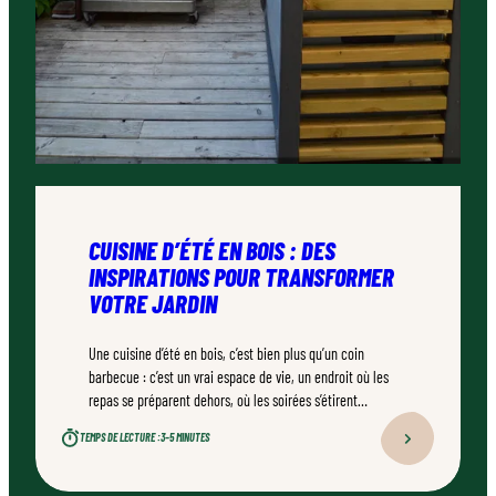
CUISINE D’ÉTÉ EN BOIS : DES
INSPIRATIONS POUR TRANSFORMER
VOTRE JARDIN
Une cuisine d’été en bois, c’est bien plus qu’un coin
barbecue : c’est un vrai espace de vie, un endroit où les
repas se préparent dehors, où les soirées s’étirent
naturellement. Bien conçu, bien réalisé par un
TEMPS DE LECTURE :
3–5 MINUTES
professionnel qualifié, ce type d’aménagement peut
transformer durablement un jardin.