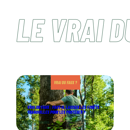
LE VRAI D
VRAI OU FAUX ?
VRAI OU FAUX : FAUT-IL LAISSER LES FORÊTS
TRANQUILLES POUR LES PROTÉGER ?
6–9 minutes