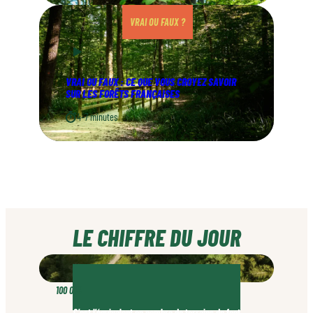
VRAI OU FAUX ?
VRAI OU FAUX : CE QUE VOUS CROYEZ SAVOIR
SUR LES FORÊTS FRANÇAISES
4–7 minutes
LE CHIFFRE DU JOUR
100 000
C’est l’équivalent en nombre de terrains de foot