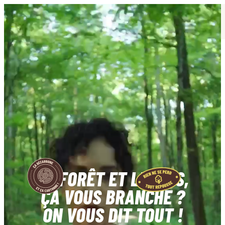
Aller
au
contenu
LA FORÊT ET LE BOIS,
ÇA VOUS BRANCHE ?
ON VOUS DIT TOUT !