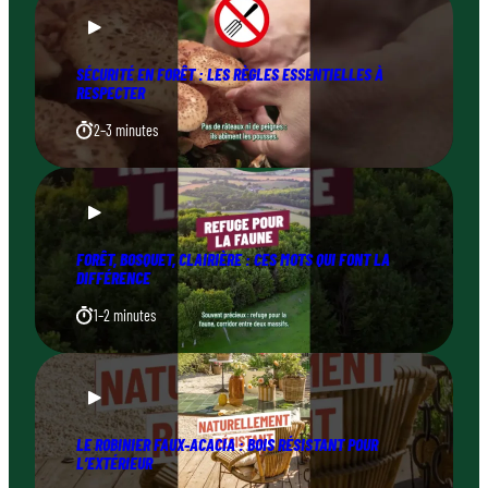
SÉCURITÉ EN FORÊT : LES RÈGLES ESSENTIELLES À
RESPECTER
2–3 minutes
FORÊT, BOSQUET, CLAIRIÈRE : CES MOTS QUI FONT LA
DIFFÉRENCE
1–2 minutes
LE ROBINIER FAUX-ACACIA : BOIS RÉSISTANT POUR
L’EXTÉRIEUR