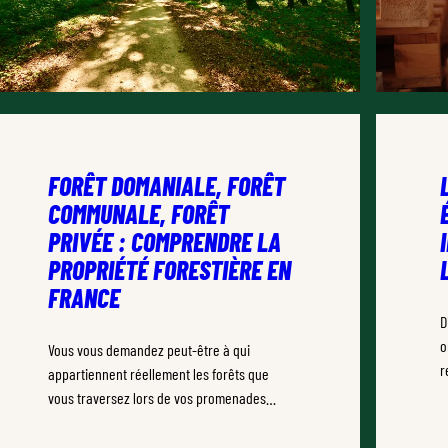
FORÊT DOMANIALE, FORÊT
COMMUNALE, FORÊT
PRIVÉE : COMPRENDRE LA
PROPRIÉTÉ FORESTIÈRE EN
FRANCE
D
o
Vous vous demandez peut-être à qui
r
appartiennent réellement les forêts que
d
vous traversez lors de vos promenades
a
dominicales ?
m