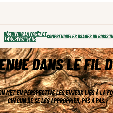
DÉCOUVRIR LA FORÊT ET
COMPRENDRE
LES USAGES DU BOIS
S'I
LE BOIS FRANÇAIS
ENUE DANS LE FIL D
 ON MET EN PERSPECTIVE LES ENJEUX LIÉS À LA F
CHACUN DE SE LES APPROPRIER, PAS À PAS.