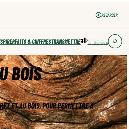
REGARDER
REGARDER
NSPIRER
FAITS & CHIFFRES
TRANSMETTRE
Le fil du bois
U BOIS
ORÊT ET AU BOIS, POUR PERMETTRE À