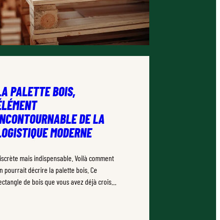
LA PALETTE BOIS,
ÉLÉMENT
INCONTOURNABLE DE LA
LOGISTIQUE MODERNE
iscrète mais indispensable. Voilà comment
n pourrait décrire la palette bois. Ce
ectangle de bois que vous avez déjà croisé
es milliers de fois sans vraiment y prêter
ttention est pourtant un champion
éconnu.