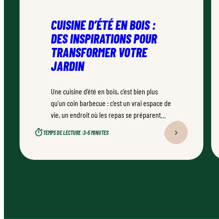
CUISINE D’ÉTÉ EN BOIS :
DES INSPIRATIONS POUR
TRANSFORMER VOTRE
JARDIN
Une cuisine d’été en bois, c’est bien plus
qu’un coin barbecue : c’est un vrai espace de
vie, un endroit où les repas se préparent
dehors, où les soirées s’étirent
TEMPS DE LECTURE :
3–5 MINUTES
naturellement. Bien conçu, bien réalisé par
un professionnel qualifié, ce type
d’aménagement peut transformer
durablement un jardin.