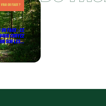
VRAI OU FAUX ?
 OU FAUX : CE
 VOUS CROYEZ
IR SUR LES
ÊTS FRANÇAISES
 minutes