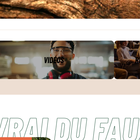
VIDÉOS
R
idéos
Ressources
pédagogiqu
VRAI DU FA