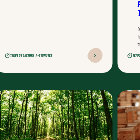
D
f
t
TEMPS DE LECTURE :
4–6 MINUTES
TEMPS