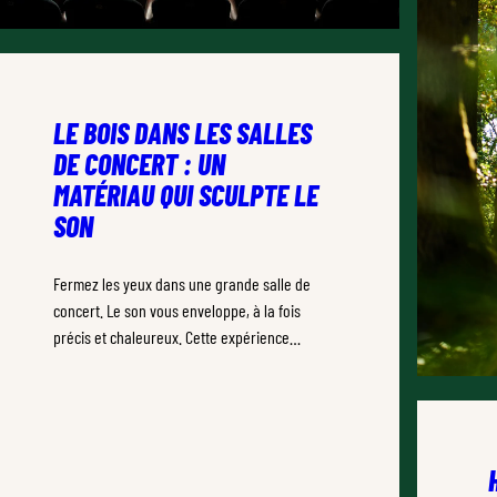
LE BOIS DANS LES SALLES
DE CONCERT : UN
MATÉRIAU QUI SCULPTE LE
SON
Fermez les yeux dans une grande salle de
concert. Le son vous enveloppe, à la fois
précis et chaleureux. Cette expérience
unique ne doit rien au hasard.