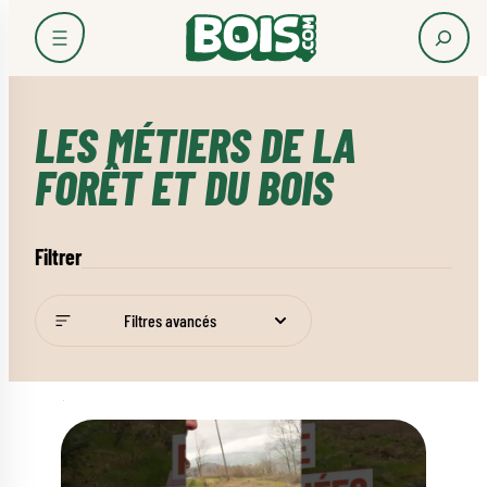
Accueil
Découvrir la forêt et le bois Français
Les métiers de la forêt et
du bois
LES MÉTIERS DE LA
FORÊT ET DU BOIS
Filtrer
Filtres avancés