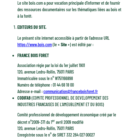
Le site bois.com a pour vocation principale d’informer et de fournir
des ressources documentaires sur les thématiques liées au bois et
à la forêt.
EDITEURS DU SITE.
Le présent site internet accessible à partir de l’adresse URL
https://www.bois.com
(le «
Site
») est édité par :
FRANCE BOIS FORET
Association régie par la loi du 1er juillet 1901
120, avenue Ledru-Rollin, 75011 PARIS
Immatriculée sous le n° W751166898
Numéro de téléphone : 01 44 68 18 00
Adresse e-mail :
communication@franceboisforet.fr
CODIFAB
(COMITE PROFESSIONNEL DE DEVELOPPEMENT DES
INDUSTRIES FRANCAISES DE L’AMEUBLEMENT ET DU BOIS)
Comité professionnel de développement économique créé par le
er
décret n°2009-371 du 1
avril 2009 modifié
120, avenue Ledru-Rollin, 75011 PARIS
Enregistrée sous le n° de SIRET 332 264 027 00027