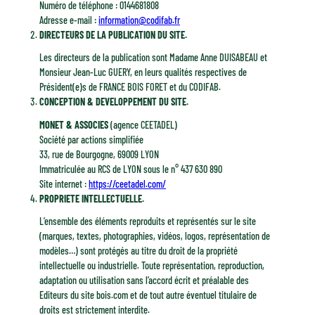
Numéro de téléphone : 0144681808
Adresse e-mail :
information@codifab.fr
DIRECTEURS DE LA PUBLICATION DU SITE.
Les directeurs de la publication sont Madame Anne DUISABEAU et
Monsieur Jean-Luc GUERY, en leurs qualités respectives de
Président(e)s de FRANCE BOIS FORET et du CODIFAB.
CONCEPTION & DEVELOPPEMENT DU SITE.
MONET & ASSOCIES
(agence CEETADEL)
Société par actions simplifiée
33, rue de Bourgogne, 69009 LYON
Immatriculée au RCS de LYON sous le n° 437 630 890
Site internet :
https://ceetadel.com/
PROPRIETE INTELLECTUELLE.
L’ensemble des éléments reproduits et représentés sur le site
(marques, textes, photographies, vidéos, logos, représentation de
modèles…) sont protégés au titre du droit de la propriété
intellectuelle ou industrielle. Toute représentation, reproduction,
adaptation ou utilisation sans l’accord écrit et préalable des
Editeurs du site bois.com et de tout autre éventuel titulaire de
droits est strictement interdite.