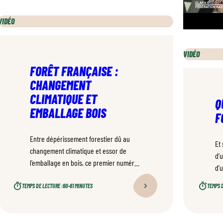
VIDÉO
VIDÉO
FORÊT FRANÇAISE :
CHANGEMENT
CLIMATIQUE ET
Q
EMBALLAGE BOIS
F
Entre dépérissement forestier dû au
Et
changement climatique et essor de
d’
l’emballage en bois, ce premier numéro
d’
de Notre Forêt Demain explore les
co
grands défis et opportunités de la filière
TEMPS DE LECTURE :
60–61 MINUTES
TEMPS D
pr
bois française.
co
201