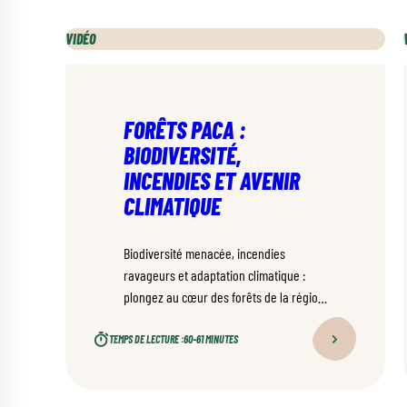
VIDÉO
FORÊTS PACA :
BIODIVERSITÉ,
INCENDIES ET AVENIR
CLIMATIQUE
Biodiversité menacée, incendies
ravageurs et adaptation climatique :
plongez au cœur des forêts de la région
PACA et découvrez comment forestiers
et élus œuvrent pour leur avenir.
TEMPS DE LECTURE :
60–61 MINUTES