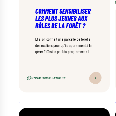
COMMENT SENSIBILISER
LES PLUS JEUNES AUX
RÔLES DE LA FORÊT ?
Et si on confiait une parcelle de forêt à
des écoliers pour qu’ils apprennent à la
gérer ? C’est le pari du programme « La
forêt fait école », déployé dans plus de
mille communes françaises depuis 2019.
TEMPS DE LECTURE :
1–2 MINUTES