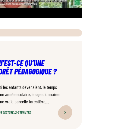
U’EST-CE QU’UNE
ORÊT PÉDAGOGIQUE ?
 si les enfants devenaient, le temps
une année scolaire, les gestionnaires
une vraie parcelle forestière
mmunale ? C’est exactement ce que
E LECTURE :
2–3 MINUTES
opose le programme « Dans 1000
mmunes, la forêt fait école », lancé en
9.