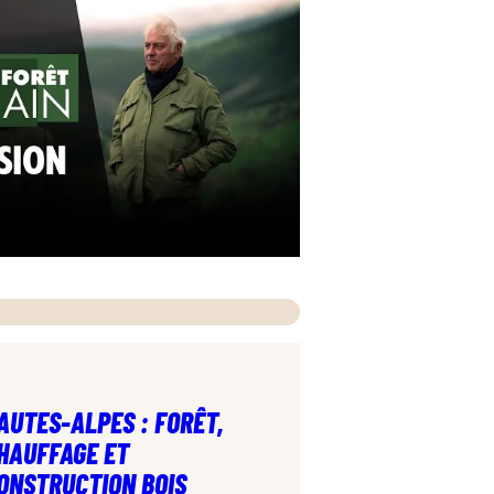
AUTES-ALPES : FORÊT,
HAUFFAGE ET
ONSTRUCTION BOIS