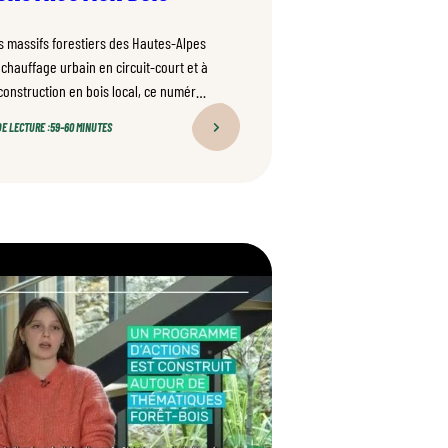
s massifs forestiers des Hautes-Alpes
 chauffage urbain en circuit-court et à
 construction en bois local, ce numéro
 Notre Forêt Demain révèle les
E LECTURE :
59–60 MINUTES
tiples atouts d’une filière bois
rable et responsable.