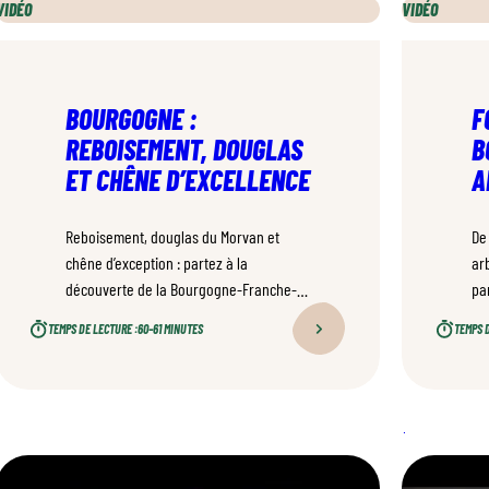
VIDÉO
VIDÉO
BOURGOGNE :
F
REBOISEMENT, DOUGLAS
B
ET CHÊNE D’EXCELLENCE
A
Reboisement, douglas du Morvan et
De
chêne d’exception : partez à la
ar
découverte de la Bourgogne-Franche-
par
Comté, première région française pour
fo
TEMPS DE LECTURE :
60–61 MINUTES
TEMPS D
le bois d’œuvre, et des femmes et
mu
hommes qui font la forêt de demain.
Fr