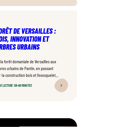
ORÊT DE VERSAILLES :
OIS, INNOVATION ET
RBRES URBAINS
 la forêt domaniale de Versailles aux
bres urbains de Pantin, en passant
 la construction bois et l’exosquelette
restier, ce numéro explore les
E LECTURE :
59–60 MINUTES
ltiples visages du bois en Île-de-
ance.