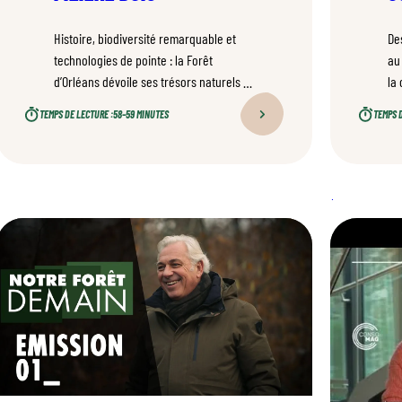
Histoire, biodiversité remarquable et
De
technologies de pointe : la Forêt
au
d’Orléans dévoile ses trésors naturels et
la
culturels tout en révélant les
de
TEMPS DE LECTURE :
58–59 MINUTES
TEMPS D
innovations qui façonnent la gestion
mul
forestière de demain.
du