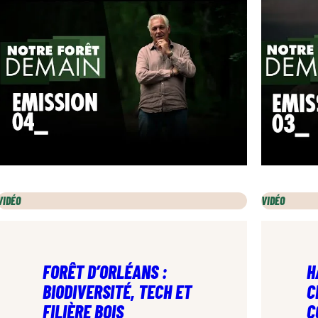
VIDÉO
VIDÉO
FORÊT D’ORLÉANS :
H
BIODIVERSITÉ, TECH ET
C
FILIÈRE BOIS
C