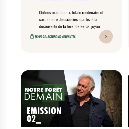
Chênes majestueux, futaie centenaire et
savoir-faire des scieries : partez à la
découverte de la forêt de Bercé, joyau
naturel de la Sarthe, et explorez tous les
TEMPS DE LECTURE :
60–61 MINUTES
trésors qu’elle recèle.