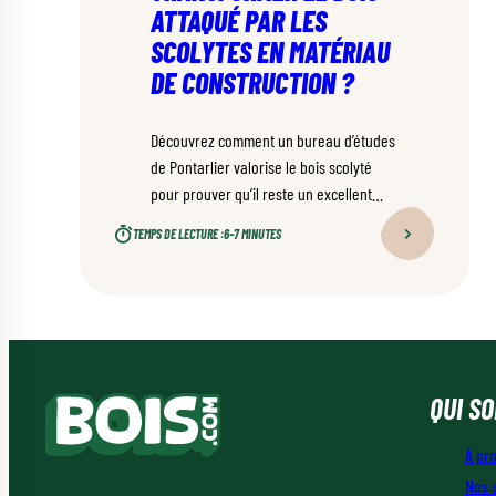
ATTAQUÉ PAR LES
SCOLYTES EN MATÉRIAU
DE CONSTRUCTION ?
Découvrez comment un bureau d’études
de Pontarlier valorise le bois scolyté
pour prouver qu’il reste un excellent
matériau de construction, malgré sa
TEMPS DE LECTURE :
6–7 MINUTES
couleur particulière.
QUI S
À pr
Nos 