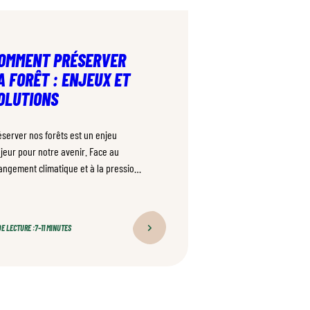
OMMENT PRÉSERVER
A FORÊT : ENJEUX ET
OLUTIONS
éserver nos forêts est un enjeu
jeur pour notre avenir. Face au
angement climatique et à la pression
r les ressources naturelles, comment
rantir la santé de nos espaces
restiers ? Découvrez les défis actuels
E LECTURE :
7–11 MINUTES
 les solutions mises en place par les
restiers pour protéger durablement
s forêts essentielles à notre planète.