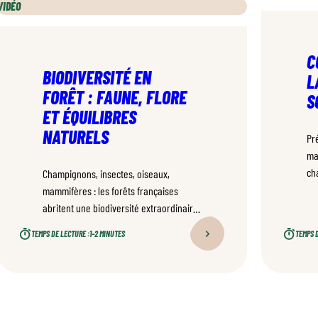
VIDÉO
C
BIODIVERSITÉ EN
L
FORÊT : FAUNE, FLORE
S
ET ÉQUILIBRES
NATURELS
Pr
ma
ch
Champignons, insectes, oiseaux,
su
mammifères : les forêts françaises
ga
abritent une biodiversité extraordinaire
fo
où chaque espèce joue un rôle précis
TEMPS DE LECTURE :
1–2 MINUTES
TEMPS D
et
dans l’équilibre et la santé des
fo
écosystèmes forestiers.
ce