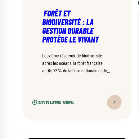
FORÊT ET
BIODIVERSITÉ : LA
GESTION DURABLE
PROTÈGE LE VIVANT
Deuxième réservoir de biodiversité
après les océans, la forêt française
abrite 72 % de la flore nationale et des
centaines d’espèces animales, grâce
notamment à une gestion forestière
durable et engagée.
TEMPS DE LECTURE :
1 MINUTE