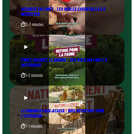
SÉCURITÉ EN FORÊT : LES RÈGLES ESSENTIELLES À
RESPECTER
2–3 minutes
FORÊT, BOSQUET, CLAIRIÈRE : CES MOTS QUI FONT LA
DIFFÉRENCE
1–2 minutes
LE ROBINIER FAUX-ACACIA : BOIS RÉSISTANT POUR
L’EXTÉRIEUR
1–1 minutes