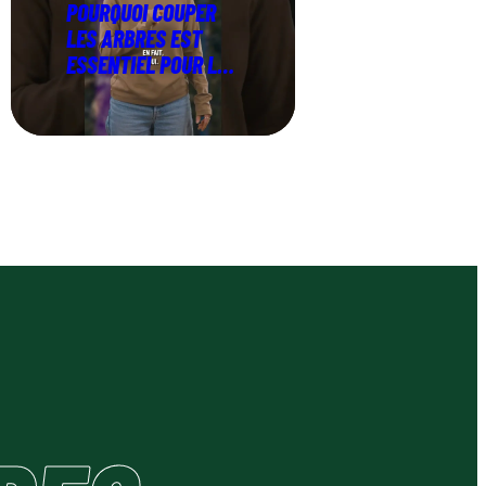
POURQUOI COUPER
LES ARBRES EST
ESSENTIEL POUR LA
FORÊT ?