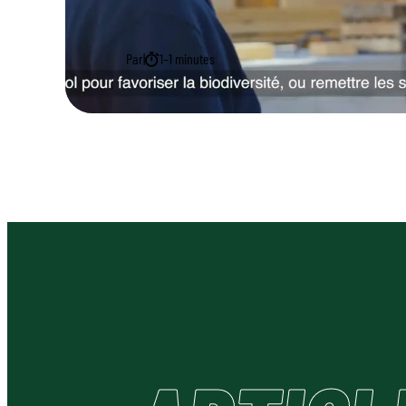
Par
|
1–1 minutes