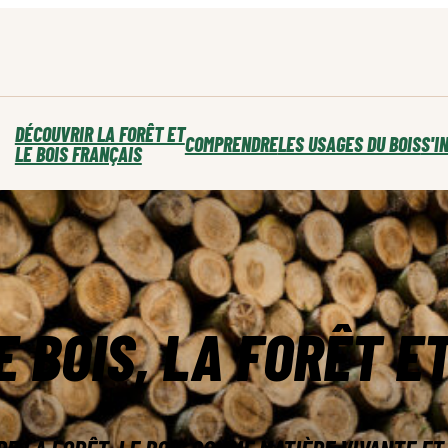
DÉCOUVRIR LA FORÊT ET
COMPRENDRE
LES USAGES DU BOIS
S'I
LE BOIS FRANÇAIS
 BOIS, LA FORÊT E