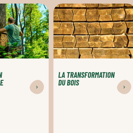
La
transformation
du
bois
N
LA TRANSFORMATION
RE
DU BOIS