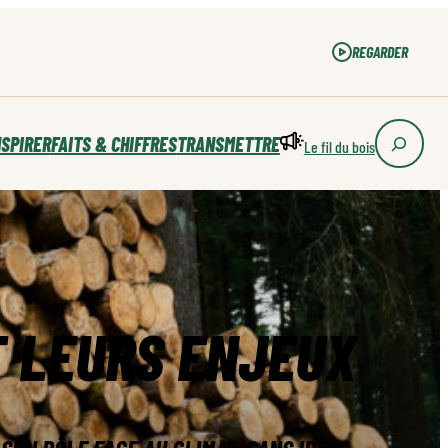
REGARDER
REGARDER
NSPIRER
FAITS & CHIFFRES
TRANSMETTRE
Le fil du bois
T LEURS ENJEUX