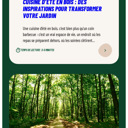
CUISINE D’ÉTÉ EN BOIS : DES
INSPIRATIONS POUR TRANSFORMER
VOTRE JARDIN
Une cuisine d’été en bois, c’est bien plus qu’un coin
barbecue : c’est un vrai espace de vie, un endroit où les
repas se préparent dehors, où les soirées s’étirent
naturellement. Bien conçu, bien réalisé par un
TEMPS DE LECTURE :
3–5 MINUTES
professionnel qualifié, ce type d’aménagement peut
transformer durablement un jardin.