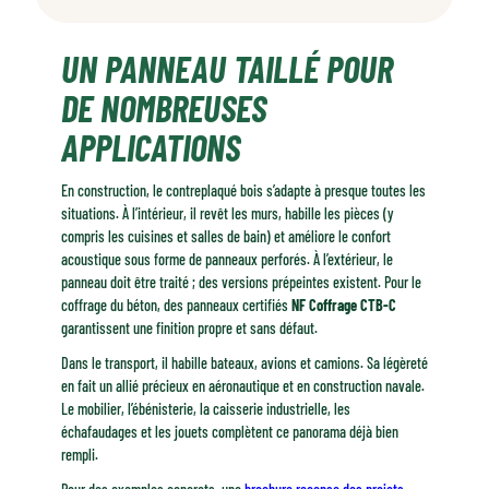
Un panneau taillé pour de nombreuses applications
UN PANNEAU TAILLÉ POUR
Brut, filmé ou décoratif : un produit, mille visages
De l'Égypte ancienne à nos usines
DE NOMBREUSES
Ce qui fait vraiment la force de ce panneau
APPLICATIONS
En construction, le contreplaqué bois s’adapte à presque toutes les
situations. À l’intérieur, il revêt les murs, habille les pièces (y
compris les cuisines et salles de bain) et améliore le confort
acoustique sous forme de panneaux perforés. À l’extérieur, le
panneau doit être traité ; des versions prépeintes existent. Pour le
coffrage du béton, des panneaux certifiés
NF Coffrage CTB-C
garantissent une finition propre et sans défaut.
Dans le transport, il habille bateaux, avions et camions. Sa légèreté
en fait un allié précieux en aéronautique et en construction navale.
Le mobilier, l’ébénisterie, la caisserie industrielle, les
échafaudages et les jouets complètent ce panorama déjà bien
rempli.