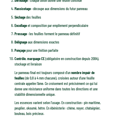
Déroulage
: chaque billon donne une feuille continue
Massicotage
: découpe aux dimensions du futur panneau
Séchage
des feuilles
Encollage
et composition par empilement perpendiculaire
Pressage
: les feuilles forment le panneau définitif
Délignage
aux dimensions exactes
Ponçage
pour une finition parfaite
Contrôle
,
marquage CE
(obligatoire en construction depuis 2004),
stockage et livraison
Le panneau final est toujours composé d’un
nombre impair de
feuilles
(de 0,8 à 4 mm chacune), croisées autour d’une feuille
centrale appelée l’âme. Ce croisement est précisément ce qui lui
donne une résistance uniforme dans toutes les directions et une
stabilité dimensionnelle unique.
Les essences varient selon l’usage. En construction : pin maritime,
peuplier, okoumé, hêtre. En ébénisterie : chêne, noyer, châtaignier,
bouleau, bois précieux.