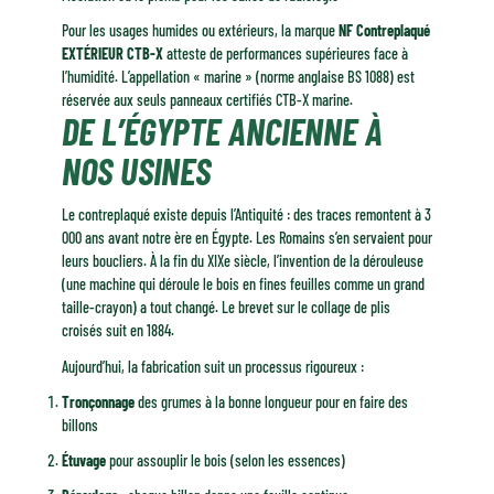
Pour les usages humides ou extérieurs, la marque
NF Contreplaqué
EXTÉRIEUR CTB-X
atteste de performances supérieures face à
l’humidité. L’appellation « marine » (norme anglaise BS 1088) est
réservée aux seuls panneaux certifiés CTB-X marine.
DE L’ÉGYPTE ANCIENNE À
NOS USINES
Le contreplaqué existe depuis l’Antiquité : des traces remontent à 3
000 ans avant notre ère en Égypte. Les Romains s’en servaient pour
leurs boucliers. À la fin du XIXe siècle, l’invention de la dérouleuse
(une machine qui déroule le bois en fines feuilles comme un grand
taille-crayon) a tout changé. Le brevet sur le collage de plis
croisés suit en 1884.
Aujourd’hui, la fabrication suit un processus rigoureux :
Tronçonnage
des grumes à la bonne longueur pour en faire des
billons
Étuvage
pour assouplir le bois (selon les essences)