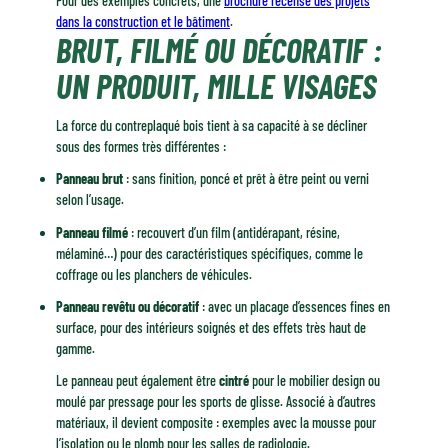
Pour des exemples concrets, une
brochure recense des projets
dans la construction et le bâtiment
.
BRUT, FILMÉ OU DÉCORATIF :
UN PRODUIT, MILLE VISAGES
La force du contreplaqué bois tient à sa capacité à se décliner
sous des formes très différentes :
Panneau brut
: sans finition, poncé et prêt à être peint ou verni
selon l’usage.
Panneau filmé
: recouvert d’un film (antidérapant, résine,
mélaminé…) pour des caractéristiques spécifiques, comme le
coffrage ou les planchers de véhicules.
Panneau revêtu ou décoratif
: avec un placage d’essences fines en
surface, pour des intérieurs soignés et des effets très haut de
gamme.
Le panneau peut également être
cintré
pour le mobilier design ou
moulé par pressage pour les sports de glisse. Associé à d’autres
matériaux, il devient composite : exemples avec la mousse pour
l’isolation ou le plomb pour les salles de radiologie.