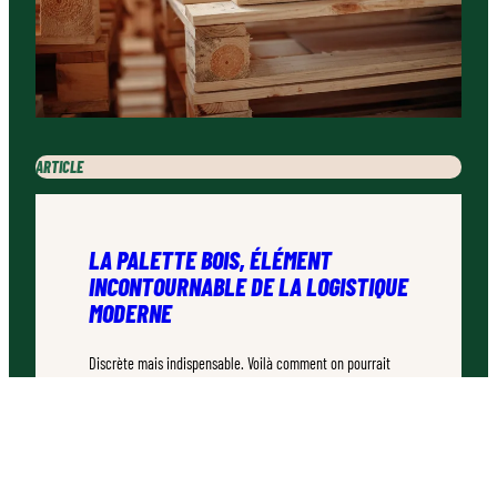
ARTICLE
LA PALETTE BOIS, ÉLÉMENT
INCONTOURNABLE DE LA LOGISTIQUE
MODERNE
Discrète mais indispensable. Voilà comment on pourrait
décrire la palette bois. Ce rectangle de bois que vous avez
déjà croisé des milliers de fois sans vraiment y prêter
attention est pourtant un champion méconnu.
TEMPS DE LECTURE :
4–6 MINUTES