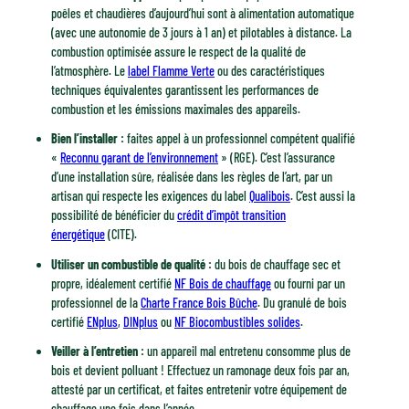
poêles et chaudières d’aujourd’hui sont à alimentation automatique
(avec une autonomie de 3 jours à 1 an) et pilotables à distance. La
combustion optimisée assure le respect de la qualité de
l’atmosphère. Le
label Flamme Verte
ou des caractéristiques
techniques équivalentes garantissent les performances de
combustion et les émissions maximales des appareils.
Bien l’installer :
faites appel à un professionnel compétent qualifié
«
Reconnu garant de l’environnement
» (RGE). C’est l’assurance
d’une installation sûre, réalisée dans les règles de l’art, par un
artisan qui respecte les exigences du label
Qualibois
. C’est aussi la
possibilité de bénéficier du
crédit d’impôt transition
énergétique
(CITE).
Utiliser un combustible de qualité :
du bois de chauffage sec et
propre, idéalement certifié
NF Bois de chauffage
ou fourni par un
professionnel de la
Charte France Bois Bûche
. Du granulé de bois
certifié
ENplus
,
DINplus
ou
NF Biocombustibles solides
.
Veiller à l’entretien :
un appareil mal entretenu consomme plus de
bois et devient polluant ! Effectuez un ramonage deux fois par an,
attesté par un certificat, et faites entretenir votre équipement de
chauffage une fois dans l’année.