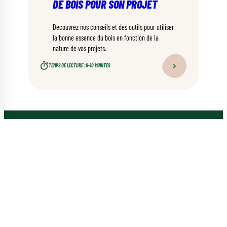
DE BOIS POUR SON PROJET
Découvrez nos conseils et des outils pour utiliser
la bonne essence du bois en fonction de la
nature de vos projets.
TEMPS DE LECTURE :
6–10 MINUTES
QUI SOMMES-NOUS ?
À propos de la campagne
Nos sources d’informations
PRESSE
Communiqués