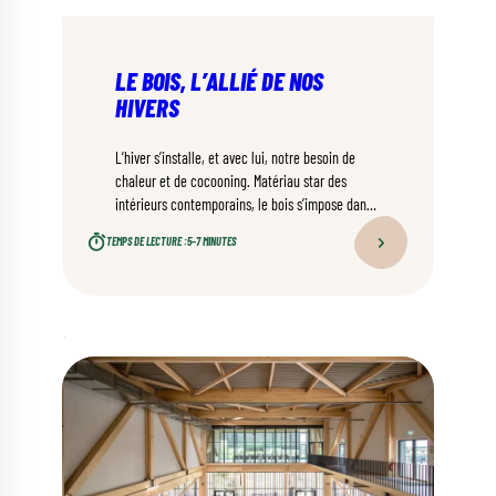
LE BOIS, L’ALLIÉ DE NOS
HIVERS
L’hiver s’installe, et avec lui, notre besoin de
chaleur et de cocooning. Matériau star des
intérieurs contemporains, le bois s’impose dans
tous les espaces. Isolant, régulateur d’humidité,
TEMPS DE LECTURE :
5–7 MINUTES
apaisant, durable et écologique : le bois cumule
tous les atouts pour sublimer et réchauffer votre
intérieur cet hiver.