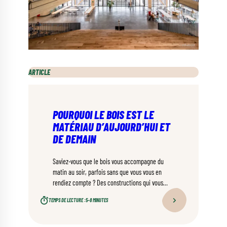
ARTICLE
POURQUOI LE BOIS EST LE
MATÉRIAU D’AUJOURD’HUI ET
DE DEMAIN
Saviez-vous que le bois vous accompagne du
matin au soir, parfois sans que vous vous en
rendiez compte ? Des constructions qui vous
entourent à votre mobilier, en passant par les
TEMPS DE LECTURE :
5–8 MINUTES
objets du quotidien, ce matériau naturel est
littéralement partout !