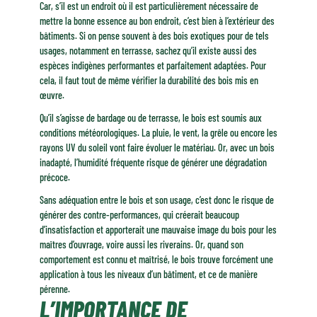
Car, s’il est un endroit où il est particulièrement nécessaire de
mettre la bonne essence au bon endroit, c’est bien à l’extérieur des
bâtiments. Si on pense souvent à des bois exotiques pour de tels
usages, notamment en terrasse, sachez qu’il existe aussi des
espèces indigènes performantes et parfaitement adaptées. Pour
cela, il faut tout de même vérifier la durabilité des bois mis en
œuvre.
Qu’il s’agisse de bardage ou de terrasse, le bois est soumis aux
conditions météorologiques. La pluie, le vent, la grêle ou encore les
rayons UV du soleil vont faire évoluer le matériau. Or, avec un bois
inadapté, l’humidité fréquente risque de générer une dégradation
précoce.
Sans adéquation entre le bois et son usage, c’est donc le risque de
générer des contre-performances, qui créerait beaucoup
d’insatisfaction et apporterait une mauvaise image du bois pour les
maîtres d’ouvrage, voire aussi les riverains. Or, quand son
comportement est connu et maîtrisé, le bois trouve forcément une
application à tous les niveaux d’un bâtiment, et ce de manière
pérenne.
L’IMPORTANCE DE