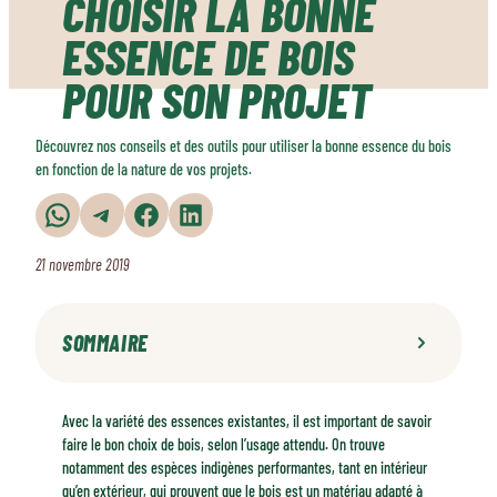
CHOISIR LA BONNE
ESSENCE DE BOIS
POUR SON PROJET
Découvrez nos conseils et des outils pour utiliser la bonne essence du bois
en fonction de la nature de vos projets.
Partager sur WhatsApp
Partager sur Telegram
Partager sur Facebook
Partager sur LinkedIn
21 novembre 2019
SOMMAIRE
Mettre la bonne essence au bon endroit, pour assurer pérennité et
Avec la variété des essences existantes, il est important de savoir
satisfaction
faire le bon choix de bois, selon l’usage attendu. On trouve
L’importance de connaître les multiples caractéristiques d’un matériau
notamment des espèces indigènes performantes, tant en intérieur
hétérogène
qu’en extérieur, qui prouvent que le bois est un matériau adapté à