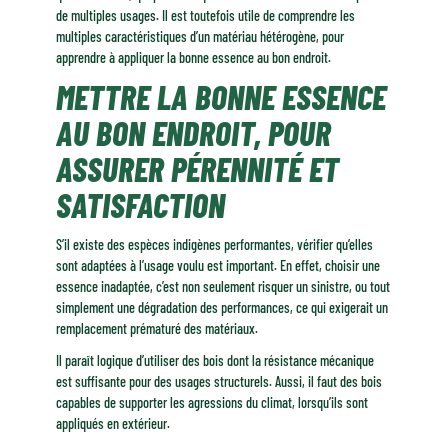
Maîtriser les classes d’emploi pour faire le bon choix de bois
de multiples usages. Il est toutefois utile de comprendre les
multiples caractéristiques d’un matériau hétérogène, pour
Quelques essences à quelques endroits : exemples d’application des
apprendre à appliquer la bonne essence au bon endroit.
espèces indigènes performantes
METTRE LA BONNE ESSENCE
AU BON ENDROIT, POUR
ASSURER PÉRENNITÉ ET
SATISFACTION
S’il existe des espèces indigènes performantes, vérifier qu’elles
sont adaptées à l’usage voulu est important. En effet, choisir une
essence inadaptée, c’est non seulement risquer un sinistre, ou tout
simplement une dégradation des performances, ce qui exigerait un
remplacement prématuré des matériaux.
Il paraît logique d’utiliser des bois dont la résistance mécanique
est suffisante pour des usages structurels. Aussi, il faut des bois
capables de supporter les agressions du climat, lorsqu’ils sont
appliqués en extérieur.