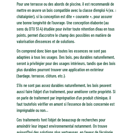
Pour une terrasse ou des abords de piscine, il est recommandé de
mettre en œuvre un bois compatible avec la classe d’emploi 4 (ex. :
châtaignier), si la conception est dite « courante », pour assurer
une bonne longévité de l’ouvrage. Une conception élaborée (au
sens du DTU 51.4) étudiée pour éviter toute rétention d’eau en tous
points, permet d’accroître le champ des possibles en matière de
valorisation d’essences et de solutions.
On comprend donc bien que toutes les essences ne sont pas
adaptées à tous les usages. Des bois, peu durables naturellement,
seront à privilégier pour des usages intérieurs, tandis que des bois
plus durables pourront trouver une application en extérieur
(bardage, terrasse, clôture, etc.).
S’ils ne sont pas assez durables naturellement, les bois peuvent
aussi faire l’objet d’un traitement, pour améliorer cette propriété. Si
on parle de traitement par imprégnation d’un produit chimique, il
faut toutefois vérifier en amont si l’essence de bois concernée est
imprégnable ou non…
Ces traitements font l’objet de beaucoup de recherches pour
amoindrir leur impact environnemental notamment. On trouve
aujourd’hui des solutions plus vertueuses, en faveur de l’écologie,