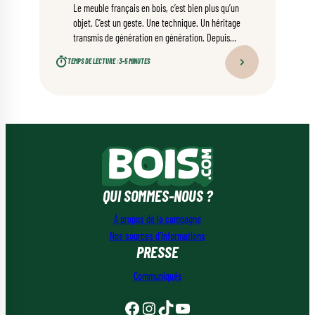
Le meuble français en bois, c’est bien plus qu’un
objet. C’est un geste. Une technique. Un héritage
transmis de génération en génération. Depuis
des siècles, les artisans français façonnent du
TEMPS DE LECTURE :
3–5 MINUTES
mobilier reconnu dans le monde entier pour sa
qualité et son élégance. Retour sur un savoir-
faire qui continue d’évoluer, sans jamais perdre
son âme.
QUI SOMMES-NOUS ?
À propos de la campagne
Nos sources d’informations
PRESSE
Communiqués
Facebook
Instagram
TikTok
YouTube