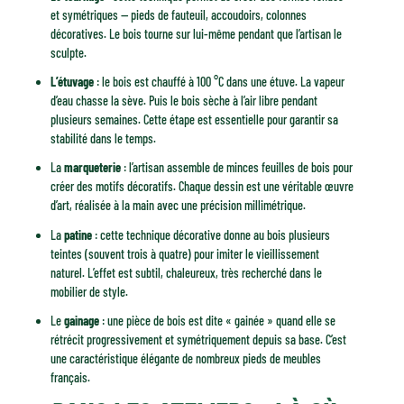
et symétriques — pieds de fauteuil, accoudoirs, colonnes
décoratives. Le bois tourne sur lui-même pendant que l’artisan le
sculpte.
L’étuvage
: le bois est chauffé à 100 °C dans une étuve. La vapeur
d’eau chasse la sève. Puis le bois sèche à l’air libre pendant
plusieurs semaines. Cette étape est essentielle pour garantir sa
stabilité dans le temps.
La
marqueterie
: l’artisan assemble de minces feuilles de bois pour
créer des motifs décoratifs. Chaque dessin est une véritable œuvre
d’art, réalisée à la main avec une précision millimétrique.
La
patine
: cette technique décorative donne au bois plusieurs
teintes (souvent trois à quatre) pour imiter le vieillissement
naturel. L’effet est subtil, chaleureux, très recherché dans le
mobilier de style.
Le
gainage
: une pièce de bois est dite « gainée » quand elle se
rétrécit progressivement et symétriquement depuis sa base. C’est
une caractéristique élégante de nombreux pieds de meubles
français.