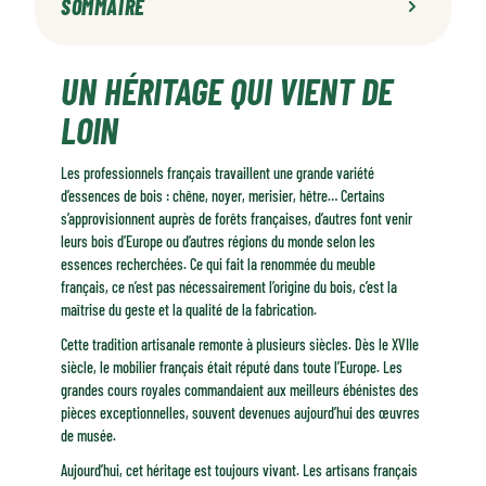
SOMMAIRE
Un héritage qui vient de loin
UN HÉRITAGE QUI VIENT DE
Les techniques incontournables du meuble français en bois
Dans les ateliers : là où tradition et création se rencontrent
LOIN
Des métiers qui se transmettent
Un mobilier local, durable et responsable
Les professionnels français travaillent une grande variété
d’essences de bois : chêne, noyer, merisier, hêtre… Certains
s’approvisionnent auprès de forêts françaises, d’autres font venir
leurs bois d’Europe ou d’autres régions du monde selon les
essences recherchées. Ce qui fait la renommée du meuble
français, ce n’est pas nécessairement l’origine du bois, c’est la
maîtrise du geste et la qualité de la fabrication.
Cette tradition artisanale remonte à plusieurs siècles. Dès le XVIIe
siècle, le mobilier français était réputé dans toute l’Europe. Les
grandes cours royales commandaient aux meilleurs ébénistes des
pièces exceptionnelles, souvent devenues aujourd’hui des œuvres
de musée.
Aujourd’hui, cet héritage est toujours vivant. Les artisans français