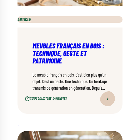
ARTICLE
MEUBLES FRANÇAIS EN BOIS :
TECHNIQUE, GESTE ET
PATRIMOINE
Le meuble français en bois, c’est bien plus qu’un
objet. C’est un geste. Une technique. Un héritage
transmis de génération en génération. Depuis
des siècles, les artisans français façonnent du
TEMPS DE LECTURE :
3–5 MINUTES
mobilier reconnu dans le monde entier pour sa
qualité et son élégance. Retour sur un savoir-
faire qui continue d’évoluer, sans jamais perdre
son âme.