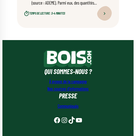
(source : ADEME). Parmi eux, des quantités
importantes de bois. Mobilier jeté, portes usées,
TEMPS DE LECTURE :
3–4 MINUTES
planchers arrachés, palettes abandonnées,
chutes d’atelier… Ces matériaux finissent
souvent à la benne. Pourtant, ils ont encore
beaucoup à offrir.
QUI SOMMES-NOUS ?
À propos de la campagne
Nos sources d’informations
PRESSE
Communiqués
Facebook
Instagram
TikTok
YouTube