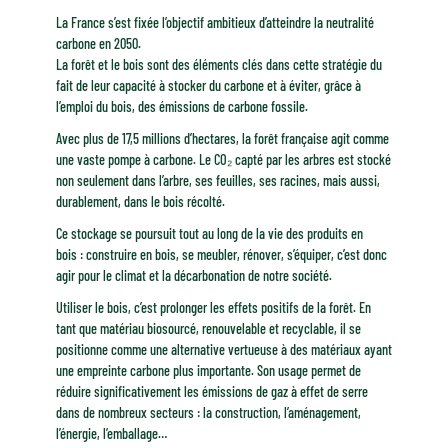
La France s’est fixée l’objectif ambitieux d’atteindre la neutralité
carbone en 2050.
La forêt et le bois sont des éléments clés dans cette stratégie du
fait de leur capacité à stocker du carbone et à éviter, grâce à
l’emploi du bois, des émissions de carbone fossile.
Avec plus de 17,5 millions d’hectares, la forêt française agit comme
une vaste pompe à carbone. Le CO₂ capté par les arbres est stocké
non seulement dans l’arbre, ses feuilles, ses racines, mais aussi,
durablement, dans le bois récolté.
Ce stockage se poursuit tout au long de la vie des produits en
bois : construire en bois, se meubler, rénover, s’équiper, c’est donc
agir pour le climat et la décarbonation de notre société.
Utiliser le bois, c’est prolonger les effets positifs de la forêt. En
tant que matériau biosourcé, renouvelable et recyclable, il se
positionne comme une alternative vertueuse à des matériaux ayant
une empreinte carbone plus importante. Son usage permet de
réduire significativement les émissions de gaz à effet de serre
dans de nombreux secteurs : la construction, l’aménagement,
l’énergie, l’emballage…