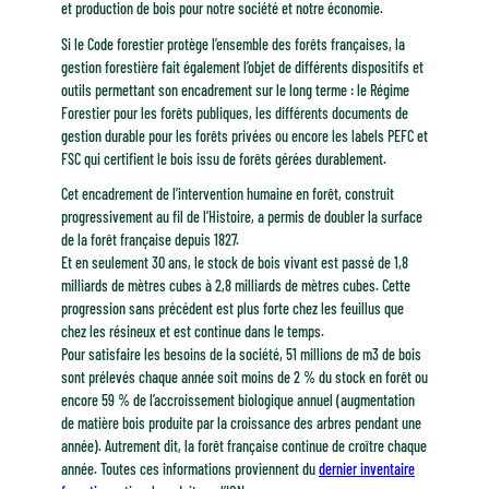
et production de bois pour notre société et notre économie.
Si le Code forestier protège l’ensemble des forêts françaises, la
gestion forestière fait également l’objet de différents dispositifs et
outils permettant son encadrement sur le long terme : le Régime
Forestier pour les forêts publiques, les différents documents de
gestion durable pour les forêts privées ou encore les labels PEFC et
FSC qui certifient le bois issu de forêts gérées durablement.
Cet encadrement de l’intervention humaine en forêt, construit
progressivement au fil de l’Histoire, a permis de doubler la surface
de la forêt française depuis 1827.
Et en seulement 30 ans, le stock de bois vivant est passé de 1,8
milliards de mètres cubes à 2,8 milliards de mètres cubes. Cette
progression sans précédent est plus forte chez les feuillus que
chez les résineux et est continue dans le temps.
Pour satisfaire les besoins de la société, 51 millions de m3 de bois
sont prélevés chaque année soit moins de 2 % du stock en forêt ou
encore 59 % de l’accroissement biologique annuel (augmentation
de matière bois produite par la croissance des arbres pendant une
année). Autrement dit, la forêt française continue de croître chaque
année. Toutes ces informations proviennent du
dernier inventaire