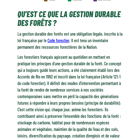
QU’EST CE QUE LA GESTION DURABLE
DES FORÊTS ?
La gestion durable des forêts est une obligation légale, inscrite à la
loi française par le
Code forestier
. Il est tenu un inventaire
permanent des ressources forestières de la Nation.
Les forestiers français agissent au quotidien en mettant en
pratique les principes d’une gestion durable de la forêt. Ce concept
qui a toujours guidé leurs actions, a été clairement établi lors des
Accords de Rio en 1992 et inscrit dans la loi française (Article 121-1
du code forestier). Il définit des modes d’intervention permettant à
la forêt de rendre de nombreux services à nos sociétés
contemporaines sans mettre en péril la capacité des générations
futures à répondre à leurs propres besoins (principe de durabilité).
C’est cette vision qui, chaque jour, anime les forestiers. Ils
contribuent ainsi à préserver l’ensemble des fonctions de la forêt :
stockage du carbone, habitat pour de nombreuses espèces
animales et végétales, maintien de la qualité de l’eau et des sols,
loisirs, diversification du paysage, création d’emplois et de valeur