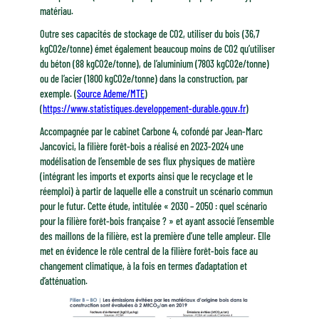
matériau.
Outre ses capacités de stockage de CO2, utiliser du bois (36,7
kgCO2e/tonne) émet également beaucoup moins de CO2 qu’utiliser
du béton (88 kgCO2e/tonne), de l’aluminium (7803 kgCO2e/tonne)
ou de l’acier (1800 kgCO2e/tonne) dans la construction, par
exemple. (
Source Ademe/MTE
)
(
https://www.statistiques.developpement-durable.gouv.fr
)
Accompagnée par le cabinet Carbone 4, cofondé par Jean-Marc
Jancovici, la filière forêt-bois a réalisé en 2023-2024 une
modélisation de l’ensemble de ses flux physiques de matière
(intégrant les imports et exports ainsi que le recyclage et le
réemploi) à partir de laquelle elle a construit un scénario commun
pour le futur. Cette étude, intitulée « 2030 – 2050 : quel scénario
pour la filière forêt-bois française ? » et ayant associé l’ensemble
des maillons de la filière, est la première d’une telle ampleur. Elle
met en évidence le rôle central de la filière forêt-bois face au
changement climatique, à la fois en termes d’adaptation et
d’atténuation.