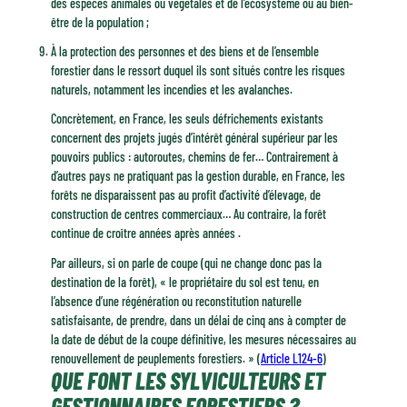
des espèces animales ou végétales et de l’écosystème ou au bien-
être de la population ;
À la protection des personnes et des biens et de l’ensemble
forestier dans le ressort duquel ils sont situés contre les risques
naturels, notamment les incendies et les avalanches.
Concrètement, en France, les seuls défrichements existants
concernent des projets jugés d’intérêt général supérieur par les
pouvoirs publics : autoroutes, chemins de fer… Contrairement à
d’autres pays ne pratiquant pas la gestion durable, en France, les
forêts ne disparaissent pas au profit d’activité d’élevage, de
construction de centres commerciaux… Au contraire, la forêt
continue de croître années après années .
Par ailleurs, si on parle de coupe (qui ne change donc pas la
destination de la forêt), « le propriétaire du sol est tenu, en
l’absence d’une régénération ou reconstitution naturelle
satisfaisante, de prendre, dans un délai de cinq ans à compter de
la date de début de la coupe définitive, les mesures nécessaires au
renouvellement de peuplements forestiers. » (
Article L124-6
)
QUE FONT LES SYLVICULTEURS ET
GESTIONNAIRES FORESTIERS ?