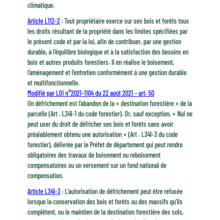
climatique.
Article L112-2
: Tout propriétaire exerce sur ses bois et forêts tous
les droits résultant de la propriété dans les limites spécifiées par
le présent code et par la loi, afin de contribuer, par une gestion
durable, à l’équilibre biologique et à la satisfaction des besoins en
bois et autres produits forestiers. Il en réalise le boisement,
l’aménagement et l’entretien conformément à une gestion durable
et multifonctionnelle.
Modifié par LOI n°2021-1104 du 22 août 2021 – art. 50
Un défrichement est l’abandon de la « destination forestière » de la
parcelle (Art . L341-1 du code forestier). Or, sauf exception, « Nul ne
peut user du droit de défricher ses bois et forêts sans avoir
préalablement obtenu une autorisation » (Art . L341-3 du code
forestier), délivrée par le Préfet de département qui peut rendre
obligatoires des travaux de boisement ou reboisement
compensatoires ou un versement sur un fond national de
compensation.
Article L341-3
: L’autorisation de défrichement peut être refusée
lorsque la conservation des bois et forêts ou des massifs qu’ils
complètent, ou le maintien de la destination forestière des sols,