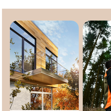
Habitation
Histoires
bois
&
regards