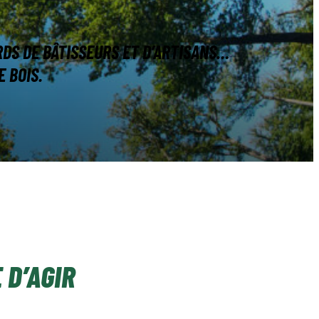
RDS DE BÂTISSEURS ET D’ARTISANS…
 BOIS.
 D’AGIR