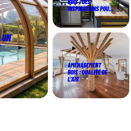
BOIS : DES
INSPIRATIONS POUR
TRANSFORMER
VOTRE JARDIN
: UN
T
AMÉNAGEMENT
BOIS : QUALITÉ DE
L’AIR