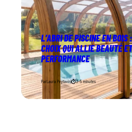
L’ABRI DE PISCINE EN BOIS 
CHOIX QUI ALLIE BEAUTÉ E
PERFORMANCE
Par
Laura Peytavin
|
3–5 minutes