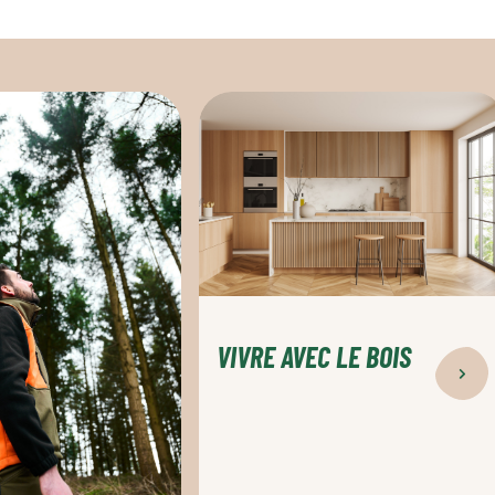
Vivre
avec
le
bois
VIVRE AVEC LE BOIS