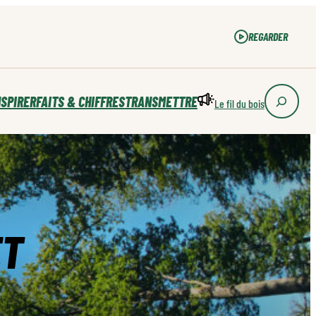
REGARDER
REGARDER
NSPIRER
FAITS & CHIFFRES
TRANSMETTRE
Le fil du bois
ET