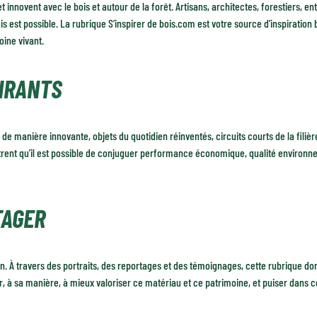
nnovent avec le bois et autour de la forêt. Artisans, architectes, forestiers, en
is est possible. La rubrique S’inspirer de bois.com est votre source d’inspiration
oine vivant.
PIRANTS
 de manière innovante, objets du quotidien réinventés, circuits courts de la filièr
émontrent qu’il est possible de conjuguer performance économique, qualité environne
TAGER
on. À travers des portraits, des reportages et des témoignages, cette rubrique donn
, à sa manière, à mieux valoriser ce matériau et ce patrimoine, et puiser dans c