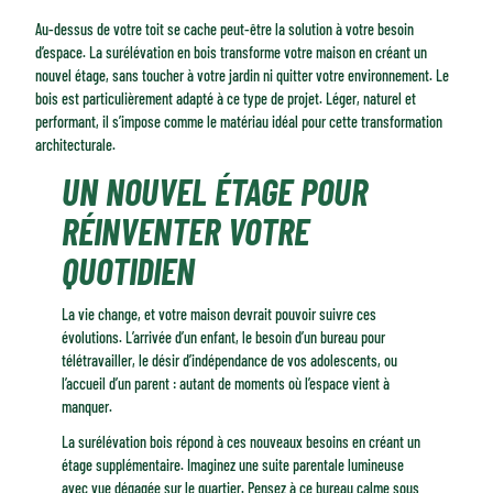
Une isolation thermique renforcée dès la toiture
Au-dessus de votre toit se cache peut-être la solution à votre besoin
Une maîtrise des coûts et des délais grâce à la conception et à la
d’espace. La surélévation en bois transforme votre maison en créant un
préfabrication
nouvel étage, sans toucher à votre jardin ni quitter votre environnement. Le
bois est particulièrement adapté à ce type de projet. Léger, naturel et
Un chantier rapide et sec qui préserve votre quotidien
performant, il s’impose comme le matériau idéal pour cette transformation
Un savoir-faire français éprouvé et fiable
architecturale.
Une liberté architecturale qui s'adapte à tous les styles
UN NOUVEL ÉTAGE POUR
Une qualité de vie transformée par la lumière
RÉINVENTER VOTRE
Un confort quotidien grâce aux propriétés du bois
Un geste concret pour l'environnement
QUOTIDIEN
La vie change, et votre maison devrait pouvoir suivre ces
évolutions. L’arrivée d’un enfant, le besoin d’un bureau pour
télétravailler, le désir d’indépendance de vos adolescents, ou
l’accueil d’un parent : autant de moments où l’espace vient à
manquer.
La surélévation bois répond à ces nouveaux besoins en créant un
étage supplémentaire. Imaginez une suite parentale lumineuse
avec vue dégagée sur le quartier. Pensez à ce bureau calme sous