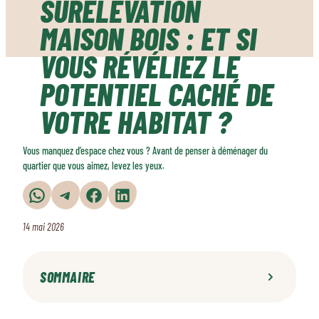
SURÉLÉVATION
MAISON BOIS : ET SI
VOUS RÉVÉLIEZ LE
POTENTIEL CACHÉ DE
VOTRE HABITAT ?
Vous manquez d’espace chez vous ? Avant de penser à déménager du
quartier que vous aimez, levez les yeux.
Partager sur WhatsApp
Partager sur Telegram
Partager sur Facebook
Partager sur LinkedIn
14 mai 2026
SOMMAIRE
Un nouvel étage pour réinventer votre quotidien