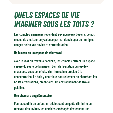
Quels espaces de vie imaginer sous les toits ?
QUELS ESPACES DE VIE
Les bénéfices concrets d'un aménagement en bois
Comment réussir votre projet d'aménagement ?
IMAGINER SOUS LES TOITS ?
Pourquoi le bois sublime-t-il vos combles ?
Les combles aménagés répondent aux nouveaux besoins de nos
modes de vie. Leur polyvalence permet d’envisager de multiples
usages selon vos envies et votre situation.
Un bureau ou un espace de télétravail
Avec l’essor du travail à domicile, les combles offrent un espace
séparé du reste de la maison. Loin de l’agitation du rez-de-
chaussée, vous bénéficiez d’un lieu calme propice à la
concentration. Le bois y contribue naturellement en absorbant les
bruits et vibrations, créant ainsi un environnement de travail
paisible.
Une chambre supplémentaire
Pour accueillir un enfant, un adolescent en quête d’intimité ou
recevoir des invités, les combles aménagés deviennent une