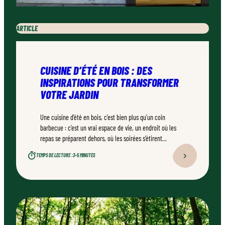
ARTICLE
CUISINE D’ÉTÉ EN BOIS : DES
INSPIRATIONS POUR TRANSFORMER
VOTRE JARDIN
Une cuisine d’été en bois, c’est bien plus qu’un coin
barbecue : c’est un vrai espace de vie, un endroit où les
repas se préparent dehors, où les soirées s’étirent
naturellement. Bien conçu, bien réalisé par un
TEMPS DE LECTURE :
3–5 MINUTES
professionnel qualifié, ce type d’aménagement peut
transformer durablement un jardin.