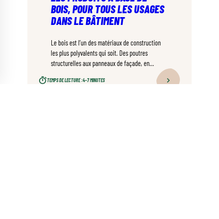
BOIS, POUR TOUS LES USAGES
DANS LE BÂTIMENT
Le bois est l’un des matériaux de construction
les plus polyvalents qui soit. Des poutres
structurelles aux panneaux de façade, en
passant par l’isolation ou le parquet, il intervient
TEMPS DE LECTURE :
4–7 MINUTES
à chaque étape d’un bâtiment. Et sa diversité ne
cesse de s’élargir. Tour d’horizon des produits
disponibles et de leurs applications concrètes.
afficher plus de contenus