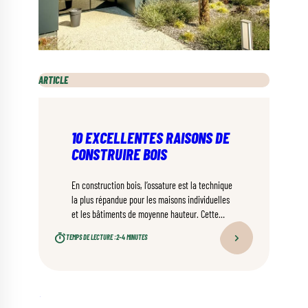
ARTICLE
10 EXCELLENTES RAISONS DE
CONSTRUIRE BOIS
En construction bois, l’ossature est la technique
la plus répandue pour les maisons individuelles
et les bâtiments de moyenne hauteur. Cette
solution séduit maîtres d’ouvrage et
TEMPS DE LECTURE :
2–4 MINUTES
prescripteurs autant par sa légèreté et sa
rapidité de mise en œuvre que par son
esthétique plurielle. Voici 10 excellentes raisons
de choisir l’ossature bois pour votre projet.