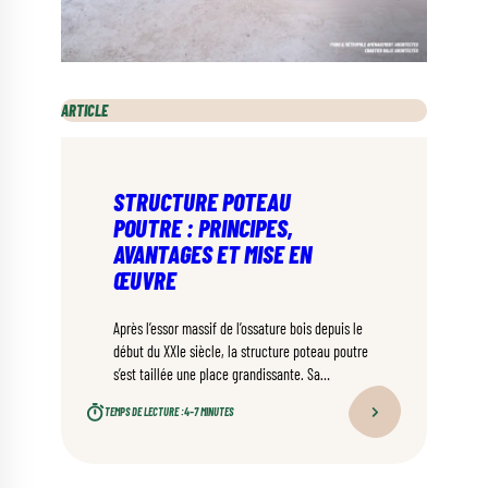
ARTICLE
STRUCTURE POTEAU
POUTRE : PRINCIPES,
AVANTAGES ET MISE EN
ŒUVRE
Après l’essor massif de l’ossature bois depuis le
début du XXIe siècle, la structure poteau poutre
s’est taillée une place grandissante. Sa
technique permet d’envisager des projets
TEMPS DE LECTURE :
4–7 MINUTES
ambitieux : grands espaces ouverts, volumes
spectaculaires, esthétique affirmée. Voici le tour
complet de ses principes et de ses atouts.