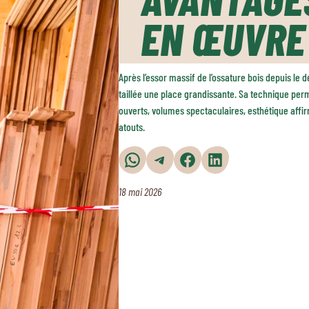
EN ŒUVRE
Après l’essor massif de l’ossature bois depuis le d
taillée une place grandissante. Sa technique per
ouverts, volumes spectaculaires, esthétique affir
atouts.
Partager sur WhatsApp
Partager sur Telegram
Partager sur Facebook
Partager sur LinkedIn
18 mai 2026