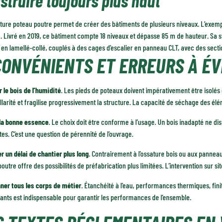
struire toujours plus haut
ture poteau poutre permet de créer des bâtiments de plusieurs niveaux. L’exemp
 Livré en 2019, ce bâtiment compte 18 niveaux et dépasse 85 m de hauteur. Sa s
 en lamellé-collé, couplés à des cages d’escalier en panneau CLT, avec des sec
CONVÉNIENTS ET ERREURS À ÉV
 le bois de l’humidité
. Les pieds de poteaux doivent impérativement être isolés 
llarité et fragilise progressivement la structure. La capacité de séchage des élé
 la bonne essence
. Le choix doit être conforme à l’usage. Un bois inadapté ne 
tes. C’est une question de pérennité de l’ouvrage.
r un délai de chantier plus long
. Contrairement à l’ossature bois ou aux panneau
outre offre des possibilités de préfabrication plus limitées. L’intervention sur sit
ner tous les corps de métier
. Étanchéité à l’eau, performances thermiques, fini
ants est indispensable pour garantir les performances de l’ensemble.