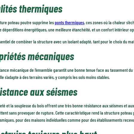
lités thermiques
cture poteau poutre supprime les
ponts thermiques
, ces zones où la chaleur s’éc
 déperditions énergétiques, une meilleure étanchéité, et un confort intérieur op
ssentiel de combiner la structure avec un isolant adapté, tant pour le choix du m
priétés mécaniques
tance mécanique de l’ensemble garantit une bonne tenue face au tassement du ter
elle s’adapte à des terrains variés, y compris les sols moins stables.
istance aux séismes
eté et la souplesse du bois offrent une très bonne résistance aux séismes et au
tent sans provoquer de rupture. Cette caractéristique rend la structure poteau 
ismiques, pour des maisons individuelles comme pour des établissements recevan