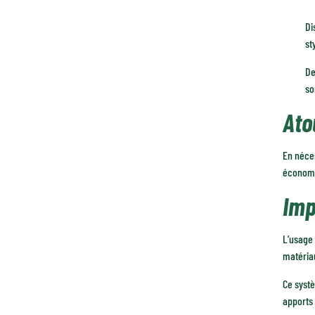
Di
st
De
so
Ato
En néces
économe
Imp
L’usage 
matériau
Ce syst
apports 