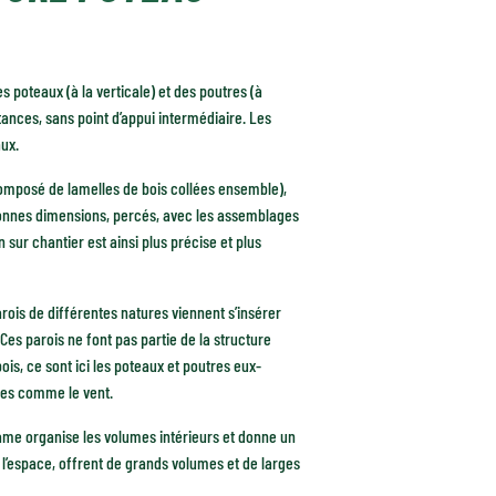
 poteaux (à la verticale) et des poutres (à
tances, sans point d’appui intermédiaire. Les
aux.
composé de lamelles de bois collées ensemble),
ux bonnes dimensions, percés, avec les assemblages
 sur chantier est ainsi plus précise et plus
arois de différentes natures viennent s’insérer
Ces parois ne font pas partie de la structure
ois, ce sont ici les poteaux et poutres eux-
les comme le vent.
rame organise les volumes intérieurs et donne un
nt l’espace, offrent de grands volumes et de larges