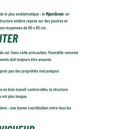
le le plus emblématique : le
Mjøstårnet
, en
tructure entière repose sur des poutres et
tions moyennes de 60 x 60 cm.
ITER
du sol. Sans cette précaution, l’humidité remonte
ments doit toujours être assurée.
dispose pas des propriétés mécaniques
x en bois massif contrecollés, la structure
e est plus longue.
tions : une bonne coordination entre tous les