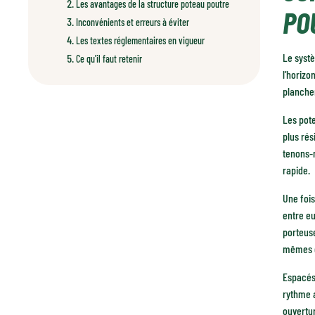
Les avantages de la structure poteau poutre
PO
Inconvénients et erreurs à éviter
Les textes réglementaires en vigueur
Le systè
Ce qu'il faut retenir
l’horizo
plancher
Les pote
plus rés
tenons-m
rapide.
Une fois
entre eu
porteuse
mêmes qu
Espacés 
rythme a
ouvertur