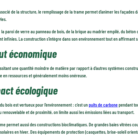
ssocié de la structure, le remplissage de la trame permet d’animer les façades 
yles.
 la paroi de verre au panneau de bois, de la brique au madrier empilé, du béton c
nt infinies. La construction s’intègre dans son environnement tout en affirmant sa
ut économique
sitant une quantité moindre de matière par rapport à d’autres systèmes construc
 en ressources et généralement moins onéreuse.
act écologique
du bois est vertueux pour l’environnement : c’est un
puits de carbone
pendant tou
 renouvelable et de proximité, on limite aussi les émissions liées au transport.
ème permet aussi des constructions bioclimatiques. De grandes baies vitrées co
solaires en hiver. Des équipements de protection (casquettes, brise-soleil orient