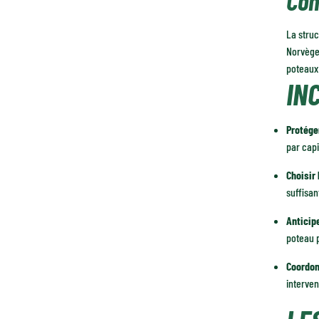
Con
La struc
Norvège.
poteaux
IN
Protéger
par capi
Choisir
suffisan
Anticipe
poteau p
Coordon
interven