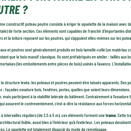
UTRE ?
me constructif poteau poutre consiste à ériger le squelette de la maison avec des
ntale) de forte section. Ces éléments sont capables de franchir d’importantes dis
s et la toiture reposent sur les poutres, qui s’appuient elles-mêmes sur les pote
aux et poutres sont généralement produits en bois lamellé-collé (un matériau 
istant que le bois massif classique. Ils sont préfabriqués en atelier : taillés a
ortaises (les emboîtements entre pièces de bois) usinés à l’avance. L’installation
 la structure levée, les poteaux et poutres peuvent être laissés apparents. Des p
x : façades ossature bois, fenêtres, portes, quelles que soient leurs dimensions. 
, mais participent à la stabilité latérale du bâtiment. Contrairement à l’ossature b
i assurent le contreventement, c’est-à-dire la résistance aux forces horizonta
à intervalles réguliers (de 2,5 à 5 m), ces éléments forment une
trame
. Cette t
rchitectural lisible, aussi bien à l’intérieur qu’à l’extérieur. Les poteaux dessine
es. Le squelette est totalement dissocié du mode de remplissage.