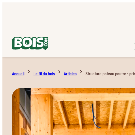
Accueil
Le fil du bois
Articles
Structure poteau poutre : pr