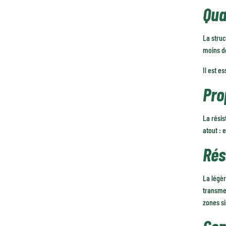
Qua
La stru
moins de
Il est e
Pro
La résis
atout : 
Rés
La légèr
transmet
zones s