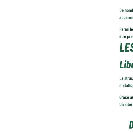
De nomb
apparent
Parmi le
être pré
LE
Lib
La struc
métalliq
Grâce au
Un intér
D