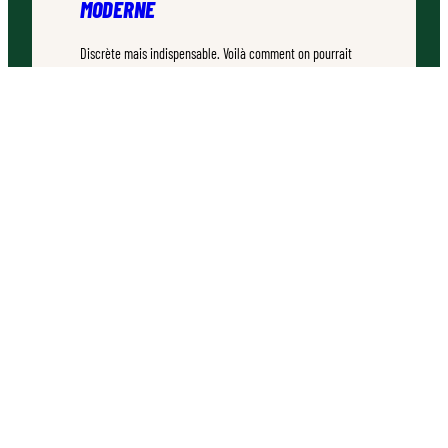
MODERNE
Discrète mais indispensable. Voilà comment on pourrait
décrire la palette bois. Ce rectangle de bois que vous avez
déjà croisé des milliers de fois sans vraiment y prêter
attention est pourtant un champion méconnu.
TEMPS DE LECTURE :
4–6 MINUTES
QUI SOMMES-NOUS ?
À propos de la campagne
Nos sources d’informations
PRESSE
Communiqués