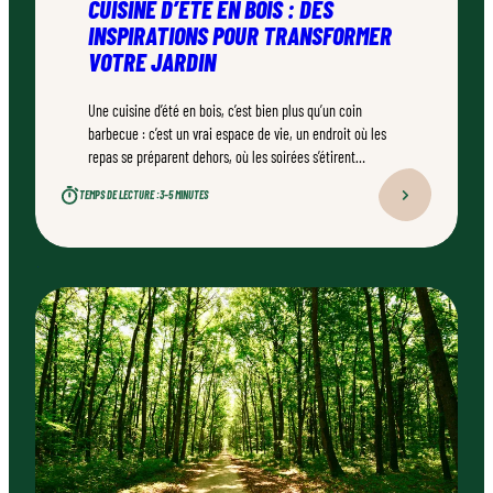
CUISINE D’ÉTÉ EN BOIS : DES
INSPIRATIONS POUR TRANSFORMER
VOTRE JARDIN
Une cuisine d’été en bois, c’est bien plus qu’un coin
barbecue : c’est un vrai espace de vie, un endroit où les
repas se préparent dehors, où les soirées s’étirent
naturellement. Bien conçu, bien réalisé par un
TEMPS DE LECTURE :
3–5 MINUTES
professionnel qualifié, ce type d’aménagement peut
transformer durablement un jardin.