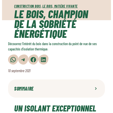
CONSTRUCTION BOIS
, 
LE BOIS, MATIÈRE VIVANTE
LE BOIS, CHAMPION
DE LA SOBRIÉTÉ
ÉNERGÉTIQUE
Découvrez l’intérêt du bois dans la construction du point de vue de ses
capacités d’isolation thermique.
Partager sur WhatsApp
Partager sur Telegram
Partager sur Facebook
Partager sur LinkedIn
10 septembre 2021
SOMMAIRE
Un isolant exceptionnel
UN ISOLANT EXCEPTIONNEL
Halte aux ponts thermiques