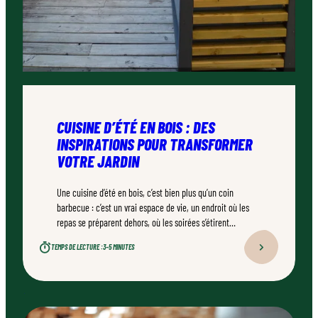
CUISINE D’ÉTÉ EN BOIS : DES
INSPIRATIONS POUR TRANSFORMER
VOTRE JARDIN
Une cuisine d’été en bois, c’est bien plus qu’un coin
barbecue : c’est un vrai espace de vie, un endroit où les
repas se préparent dehors, où les soirées s’étirent
naturellement. Bien conçu, bien réalisé par un
TEMPS DE LECTURE :
3–5 MINUTES
professionnel qualifié, ce type d’aménagement peut
transformer durablement un jardin.