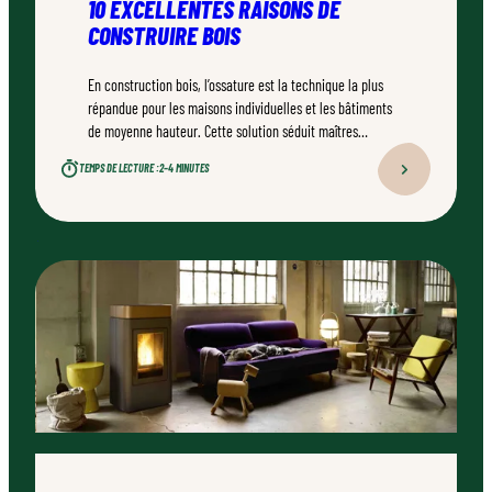
10 EXCELLENTES RAISONS DE
CONSTRUIRE BOIS
En construction bois, l’ossature est la technique la plus
répandue pour les maisons individuelles et les bâtiments
de moyenne hauteur. Cette solution séduit maîtres
d’ouvrage et prescripteurs autant par sa légèreté et sa
TEMPS DE LECTURE :
2–4 MINUTES
rapidité de mise en œuvre que par son esthétique plurielle.
Voici 10 excellentes raisons de choisir l’ossature bois pour
votre projet.