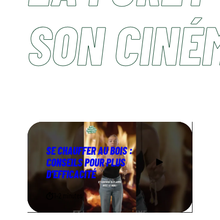
SON CINÉ
SE CHAUFFER AU BOIS :
CONSEILS POUR PLUS
D’EFFICACITÉ
1–2 minutes