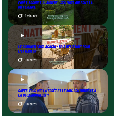
FORÊT, BOSQUET, CLAIRIÈRE : CES MOTS QUI FONT LA
DIFFÉRENCE
1–2 minutes
LE ROBINIER FAUX-ACACIA : BOIS RÉSISTANT POUR
L’EXTÉRIEUR
1–1 minutes
SAVEZ-VOUS QUE LA FORÊT ET LE BOIS CONTRIBUENT À
LA DÉCARBONATION ?
1–1 minutes