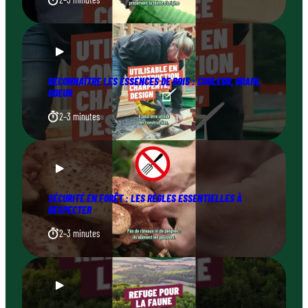
RECONNAÎTRE LES ESSENCES DE BOIS : COULEUR, GRAIN,
ODEUR
2–3 minutes
SÉCURITÉ EN FORÊT : LES RÈGLES ESSENTIELLES À
RESPECTER
2–3 minutes