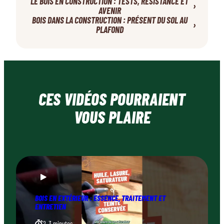
LE BOIS EN CONSTRUCTION : TESTS, RÉSISTANCE ET
›
AVENIR
BOIS DANS LA CONSTRUCTION : PRÉSENT DU SOL AU
›
PLAFOND
CES VIDÉOS POURRAIENT
VOUS PLAIRE
BOIS EN EXTÉRIEUR : ESSENCE, TRAITEMENT ET
ENTRETIEN
2–3 minutes