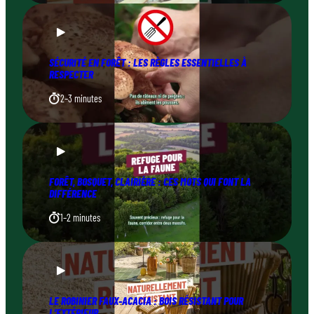
SÉCURITÉ EN FORÊT : LES RÈGLES ESSENTIELLES À
RESPECTER
2–3 minutes
FORÊT, BOSQUET, CLAIRIÈRE : CES MOTS QUI FONT LA
DIFFÉRENCE
1–2 minutes
LE ROBINIER FAUX-ACACIA : BOIS RÉSISTANT POUR
L’EXTÉRIEUR