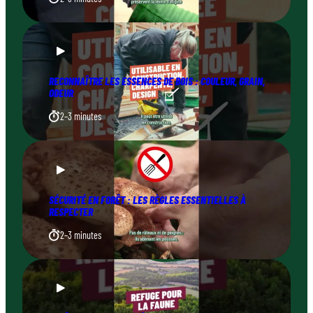
RECONNAÎTRE LES ESSENCES DE BOIS : COULEUR, GRAIN,
ODEUR
2–3 minutes
SÉCURITÉ EN FORÊT : LES RÈGLES ESSENTIELLES À
RESPECTER
2–3 minutes