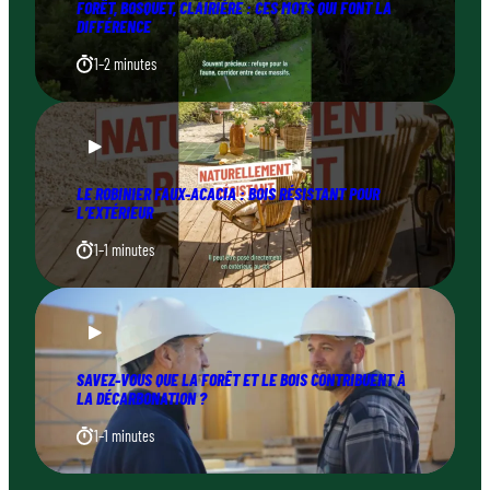
FORÊT, BOSQUET, CLAIRIÈRE : CES MOTS QUI FONT LA
DIFFÉRENCE
1–2 minutes
LE ROBINIER FAUX-ACACIA : BOIS RÉSISTANT POUR
L’EXTÉRIEUR
1–1 minutes
SAVEZ-VOUS QUE LA FORÊT ET LE BOIS CONTRIBUENT À
LA DÉCARBONATION ?
1–1 minutes