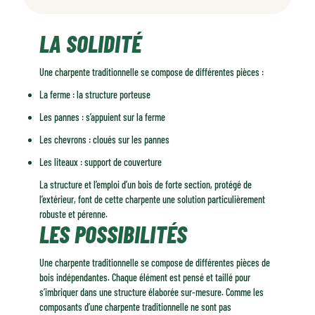
La solidité
LA SOLIDITÉ
Les possibilités
Le potentiel
Une charpente traditionnelle se compose de différentes pièces :
Les innovations
La ferme : la structure porteuse
Les essences
Le charme
Les pannes : s’appuient sur la ferme
Le savoir-faire
Les chevrons : cloués sur les pannes
Les liteaux : support de couverture
La structure et l’emploi d’un bois de forte section, protégé de
l’extérieur, font de cette charpente une solution particulièrement
robuste et pérenne.
LES POSSIBILITÉS
Une charpente traditionnelle se compose de différentes pièces de
bois indépendantes. Chaque élément est pensé et taillé pour
s’imbriquer dans une structure élaborée sur-mesure. Comme les
composants d’une charpente traditionnelle ne sont pas