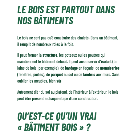
LE BOIS EST PARTOUT DANS
Pourquoi ne voit-on pas le bois ?
Le bois est bien plus présent qu'on ne le croit
NOS BÂTIMENTS
À retenir
Le bois ne sert pas qu’à construire des chalets. Dans un bâtiment,
il remplit de nombreux rôles à la fois.
Il peut former la
structure
, les poteaux ou les poutres qui
maintiennent le bâtiment debout. Il peut aussi servir
d’isolant
(la
laine de bois, par exemple), de
bardage
en façade, de
menuiseries
(fenêtres, portes), de
parquet
au sol ou de
lambris
aux murs. Sans
oublier les meubles, bien sûr.
Autrement dit : du sol au plafond, de l’intérieur à l’extérieur, le bois
peut être présent à chaque étape d’une construction.
QU’EST-CE QU’UN VRAI
« BÂTIMENT BOIS » ?