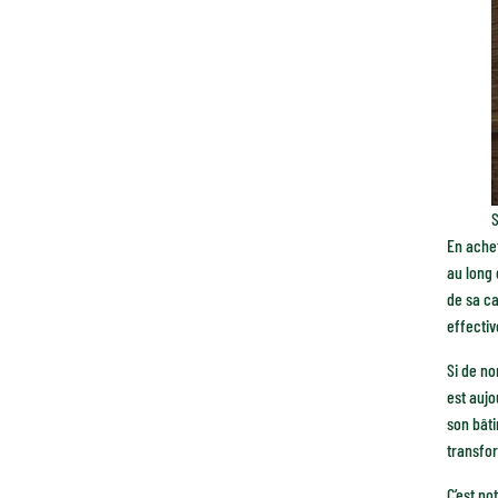
S
En achet
au long 
de sa ca
effecti
Si de no
est aujo
son bâti
transfor
C’est n