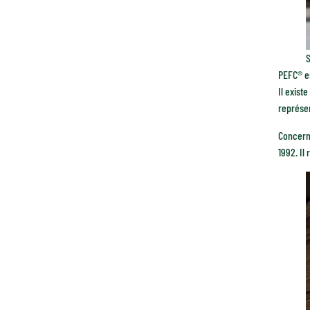
S
PEFC® es
Il exist
représen
Concerna
1992. Il