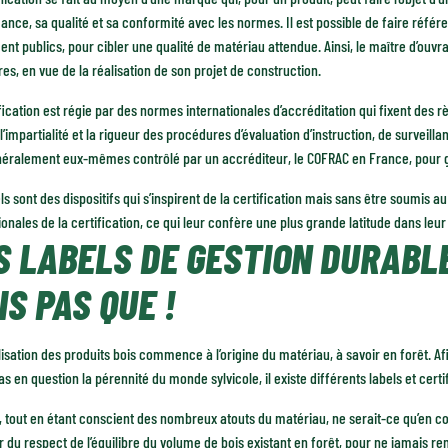
nce, sa qualité et sa conformité avec les normes. Il est possible de faire réfé
t publics, pour cibler une qualité de matériau attendue. Ainsi, le maître d’ouvrag
ires, en vue de la réalisation de son projet de construction.
fication est régie par des normes internationales d’accréditation qui fixent des 
l’impartialité et la rigueur des procédures d’évaluation d’instruction, de surveill
néralement eux-mêmes contrôlé par un accréditeur, le COFRAC en France, pour ga
ls sont des dispositifs qui s’inspirent de la certification mais sans être soumis
ionales de la certification, ce qui leur confère une plus grande latitude dans le
S LABELS DE GESTION DURABL
IS PAS QUE !
lisation des produits bois commence à l’origine du matériau, à savoir en forêt. 
s en question la pérennité du monde sylvicole, il existe différents labels et certif
, tout en étant conscient des nombreux atouts du matériau, ne serait-ce qu’en co
r du respect de l’équilibre du volume de bois existant en forêt, pour ne jamais r