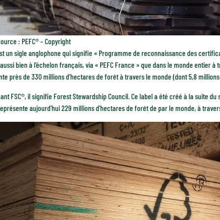
ource : PEFC® – Copyright
t un sigle anglophone qui signifie « Programme de reconnaissance des certificati
e aussi bien à l’échelon français, via « PEFC France » que dans le monde entier à tr
te près de 330 millions d’hectares de forêt à travers le monde (dont 5,8 million
nt FSC®, il signifie Forest Stewardship Council. Ce label a été créé à la suite d
 représente aujourd’hui 229 millions d’hectares de forêt de par le monde, à trave