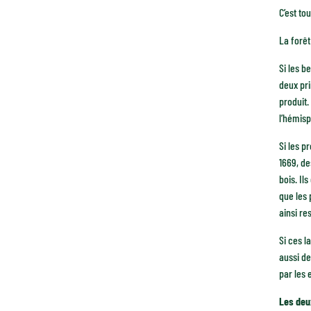
C’est to
La forêt
Si les b
deux pri
produit.
l’hémis
Si les p
1669, de
bois. Il
que les 
ainsi re
Si ces l
aussi de
par les 
Les deu