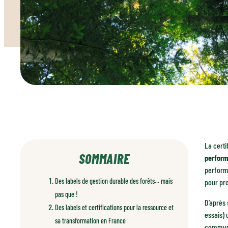
La certi
SOMMAIRE
perform
performa
Des labels de gestion durable des forêts… mais
pour pr
pas que !
D’après 
Des labels et certifications pour la ressource et
essais) 
sa transformation en France
communic