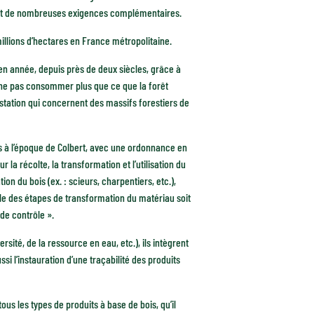
espect de nombreuses exigences complémentaires.
millions d’hectares en France métropolitaine.
 en année, depuis près de deux siècles, grâce à
 ne pas consommer plus que ce que la forêt
estation qui concernent des massifs forestiers de
is à l’époque de Colbert, avec une ordonnance en
 la récolte, la transformation et l’utilisation du
ion du bois (ex. : scieurs, charpentiers, etc.),
mble des étapes de transformation du matériau soit
de contrôle ».
sité, de la ressource en eau, etc.), ils intègrent
ussi l’instauration d’une traçabilité des produits
tous les types de produits à base de bois, qu’il