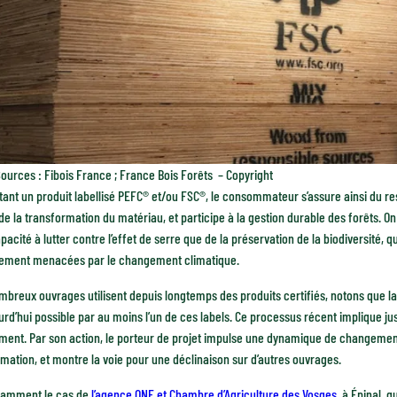
ources : Fibois France ; France Bois Forêts – Copyright
ant un produit labellisé PEFC® et/ou FSC®, le consommateur s’assure ainsi du re
de la transformation du matériau, et participe à la gestion durable des forêts. On
pacité à lutter contre l’effet de serre que de la préservation de la biodiversité,
vement menacées par le changement climatique.
mbreux ouvrages utilisent depuis longtemps des produits certifiés, notons que
urd’hui possible par au moins l’un de ces labels. Ce processus récent implique jus
ment. Par son action, le porteur de projet impulse une dynamique de changement
mation, et montre la voie pour une déclinaison sur d’autres ouvrages.
otamment le cas de
l’agence ONF et Chambre d’Agriculture des Vosges
, à Épinal, 