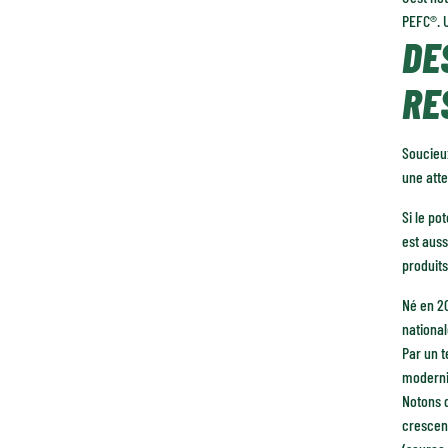
PEFC®. U
DE
RE
Soucieux
une atte
Si le po
est auss
produits
Né en 20
national
Par un t
moderni
Notons q
crescend