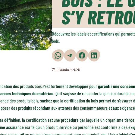
S’Y RETR
Découvrez les labels et certifications qui permet
bois.
Partager sur WhatsApp
Partager sur Telegram
Partager sur Facebook
Partager sur LinkedIn
21 novembre 2020
fication des produits bois s’est fortement développée pour
garantir une consomm
ances techniques du matériau.
Qu’il s’agisse de respecter la gestion durable de
nce des produits bois, sachez que la certification du bois permet de s’assurer d
oposer des produits répondant aux attentes des consommateurs et aux exigences
sa définition, la certification est une procédure par laquelle un organisme tierce
une assurance écrite qu’un produit, service ou personne est conforme à des exig
ation se fait au moyen d’une marque qui, pour un produit, peut faire l’objet d’