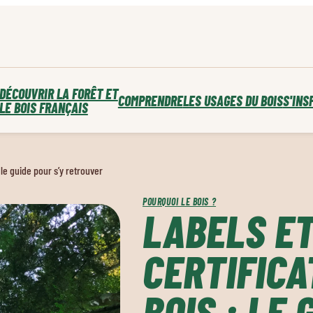
DÉCOUVRIR LA FORÊT ET
COMPRENDRE
LES USAGES DU BOIS
S'INS
LE BOIS FRANÇAIS
 le guide pour s’y retrouver
POURQUOI LE BOIS ?
LABELS E
CERTIFICA
BOIS : LE 