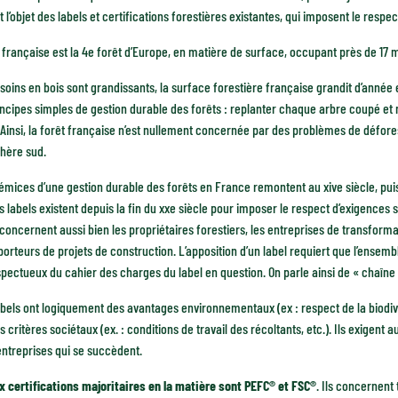
ut l’objet des labels et certifications forestières existantes, qui imposent le r
 française est la 4e forêt d’Europe, en matière de surface, occupant près de 17 
esoins en bois sont grandissants, la surface forestière française grandit d’année
ncipes simples de gestion durable des forêts : replanter chaque arbre coupé et
 Ainsi, la forêt française n’est nullement concernée par des problèmes de défor
phère sud.
rémices d’une gestion durable des forêts en France remontent au xive siècle, pu
s labels existent depuis la fin du xxe siècle pour imposer le respect d’exigences sur
s concernent aussi bien les propriétaires forestiers, les entreprises de transformat
porteurs de projets de construction. L’apposition d’un label requiert que l’ense
spectueux du cahier des charges du label en question. On parle ainsi de « chaîne 
abels ont logiquement des avantages environnementaux (ex : respect de la biodiver
s critères sociétaux (ex. : conditions de travail des récoltants, etc.). Ils exigent a
entreprises qui se succèdent.
x certifications majoritaires en la matière sont PEFC® et FSC®
. Ils concernent 