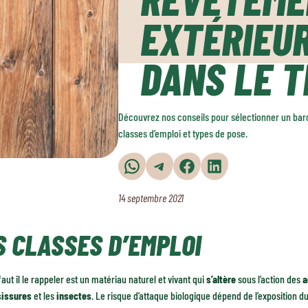
EXTÉRIEUR
DANS LE T
Découvrez nos conseils pour sélectionner un bard
classes d’emploi et types de pose.
Partager sur WhatsApp
Partager sur Telegram
Partager sur Facebook
Partager sur LinkedIn
14 septembre 2021
S CLASSES D’EMPLOI
faut il le rappeler est un matériau naturel et vivant qui
s’altère
sous l’action des
a
issures
et les
insectes
. Le risque d’attaque biologique dépend de l’exposition du