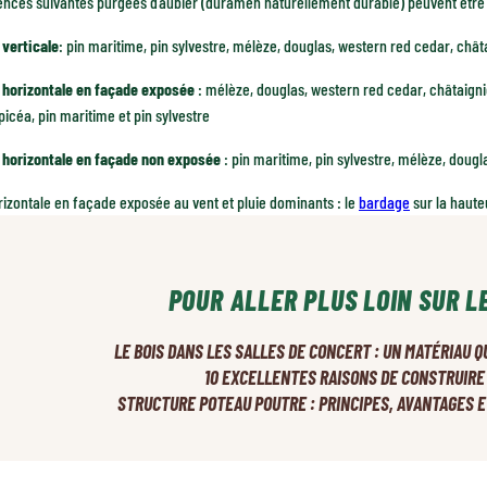
ences suivantes purgées d’aubier (duramen naturellement durable) peuvent être 
 verticale
: pin maritime, pin sylvestre, mélèze, douglas, western red cedar, chât
 horizontale en façade exposée
: mélèze, douglas, western red cedar, châtaigni
picéa, pin maritime et pin sylvestre
 horizontale en façade non exposée
: pin maritime, pin sylvestre, mélèze, doug
izontale en façade exposée au vent et pluie dominants : le
bardage
sur la haute
POUR ALLER PLUS LOIN SUR L
LE BOIS DANS LES SALLES DE CONCERT : UN MATÉRIAU Q
10 EXCELLENTES RAISONS DE CONSTRUIRE
STRUCTURE POTEAU POUTRE : PRINCIPES, AVANTAGES 