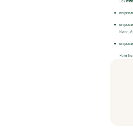
Les ess
en pose
en pose
blanc, é
en pose
Pose hor