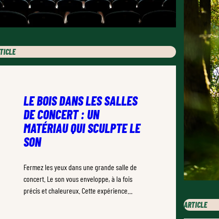
TICLE
LE BOIS DANS LES SALLES
DE CONCERT : UN
MATÉRIAU QUI SCULPTE LE
SON
Fermez les yeux dans une grande salle de
concert. Le son vous enveloppe, à la fois
précis et chaleureux. Cette expérience
unique ne doit rien au hasard.
ARTICLE