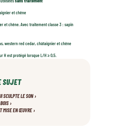
utilisées
sans traitement
aignier et chêne
er et chêne. Avec traitement classe 3 : sapin
las, western red cedar, châtaignier et chêne
ur H est protégé lorsque L/H ≥ 0,5.
E SUJET
›
UI SCULPTE LE SON
›
 BOIS
›
ET MISE EN ŒUVRE