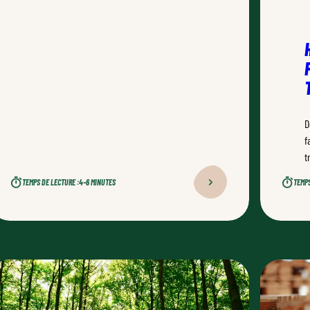
D
f
t
TEMPS DE LECTURE :
4–6 MINUTES
TEMPS