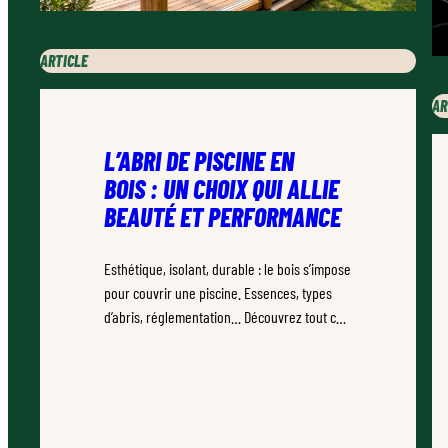
ARTICLE
AR
L’ABRI DE PISCINE EN
BOIS : UN CHOIX QUI ALLIE
BEAUTÉ ET PERFORMANCE
Esthétique, isolant, durable : le bois s’impose
pour couvrir une piscine. Essences, types
d’abris, réglementation… Découvrez tout ce
qu’il faut savoir.