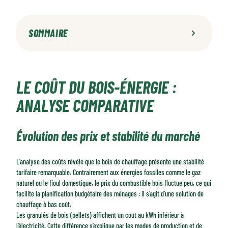
SOMMAIRE
Le coût du bois-énergie : analyse comparative
Les caractéristiques environnementales du bois-énergie
LE COÛT DU BOIS-ÉNERGIE :
Les différents types de combustibles bois
Performances techniques et confort d'usage
ANALYSE COMPARATIVE
Le rôle du bois de chauffage dans la gestion forestière
Évolution des prix et stabilité du marché
L’analyse des coûts révèle que le bois de chauffage présente une stabilité
tarifaire remarquable. Contrairement aux énergies fossiles comme le gaz
naturel ou le fioul domestique, le prix du combustible bois fluctue peu, ce qui
facilite la planification budgétaire des ménages : il s’agit d’une solution de
chauffage à bas coût.
Les granulés de bois (pellets) affichent un coût au kWh inférieur à
l’électricité. Cette différence s’explique par les modes de production et de