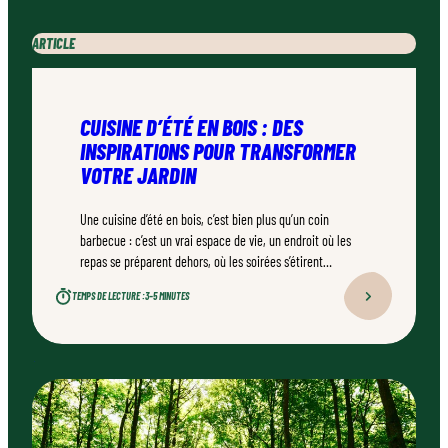
ARTICLE
CUISINE D’ÉTÉ EN BOIS : DES
INSPIRATIONS POUR TRANSFORMER
VOTRE JARDIN
Une cuisine d’été en bois, c’est bien plus qu’un coin
barbecue : c’est un vrai espace de vie, un endroit où les
repas se préparent dehors, où les soirées s’étirent
naturellement. Bien conçu, bien réalisé par un
TEMPS DE LECTURE :
3–5 MINUTES
professionnel qualifié, ce type d’aménagement peut
transformer durablement un jardin.