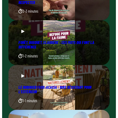
RESPECTER
2–3 minutes
FORÊT, BOSQUET, CLAIRIÈRE : CES MOTS QUI FONT LA
DIFFÉRENCE
1–2 minutes
LE ROBINIER FAUX-ACACIA : BOIS RÉSISTANT POUR
L’EXTÉRIEUR
1–1 minutes