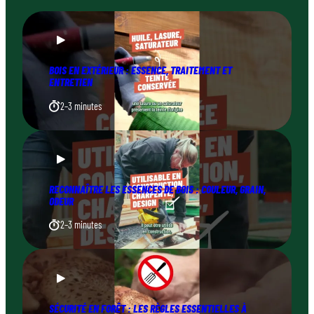
BOIS EN EXTÉRIEUR : ESSENCE, TRAITEMENT ET
ENTRETIEN
2–3 minutes
RECONNAÎTRE LES ESSENCES DE BOIS : COULEUR, GRAIN,
ODEUR
2–3 minutes
SÉCURITÉ EN FORÊT : LES RÈGLES ESSENTIELLES À