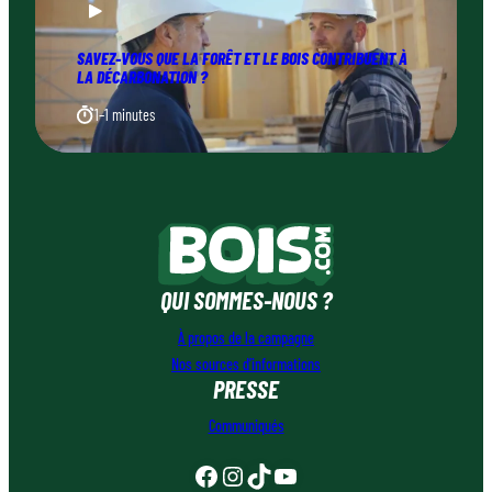
SAVEZ-VOUS QUE LA FORÊT ET LE BOIS CONTRIBUENT À
LA DÉCARBONATION ?
1–1 minutes
QUI SOMMES-NOUS ?
À propos de la campagne
Nos sources d’informations
PRESSE
Communiqués
Facebook
Instagram
TikTok
YouTube