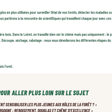
lus en plus utilisées pour surveiller l’état de nos forêts, détecter les maladies o
us partirons à la rencontre de scientifiques qui travaillent chaque jour avec c
ière bois. Dans le Loiret, on travaille bien sûr le chêne mais pas uniquement : le 
Découpe, séchage, rabotage : nous vous dévoilerons les différentes étapes du 
ois Forêt.
POUR ALLER PLUS LOIN SUR LE SUJET
›
T SENSIBILISER LES PLUS JEUNES AUX RÔLES DE LA FORÊT ?
›
RGOGNE : REBOISEMENT, DOUGLAS ET CHÊNE D’EXCELLENCE