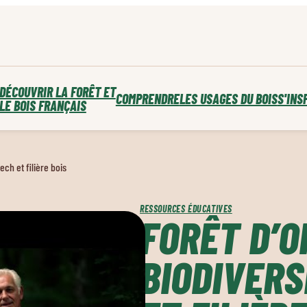
DÉCOUVRIR LA FORÊT ET
COMPRENDRE
LES USAGES DU BOIS
S'INS
LE BOIS FRANÇAIS
ech et filière bois
RESSOURCES ÉDUCATIVES
FORÊT D’O
BIODIVERS