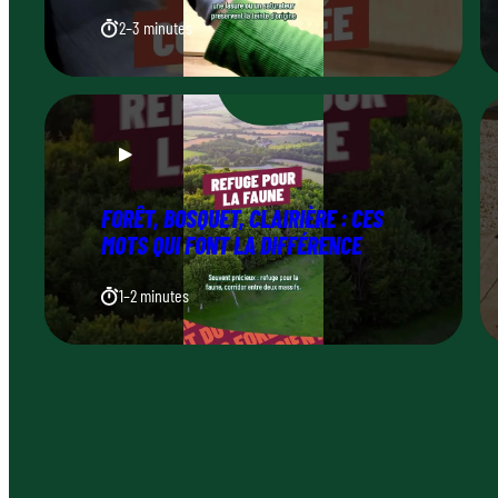
2–3 minutes
FORÊT, BOSQUET, CLAIRIÈRE : CES
MOTS QUI FONT LA DIFFÉRENCE
1–2 minutes