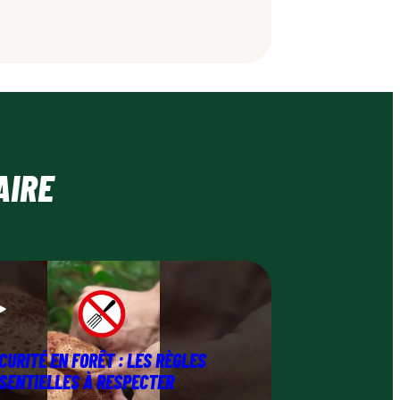
AIRE
CURITÉ EN FORÊT : LES RÈGLES
SENTIELLES À RESPECTER