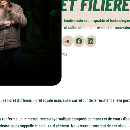
ET FILIÈRE
Histoire, biodiversité remarquable et technologies
naturels et culturels tout en révélant les innovat
Partager sur WhatsApp
Partager sur Telegram
Partager sur Facebook
Partager sur LinkedIn
1 avril 2026
use Forêt d’Orléans. Forêt royale mais aussi carrefour de la résistance, elle port
ans renferme un immense réseau hydraulique composé de mares et de cours d’eau i
ématiques s’appelle le balbuzard pêcheur. Nous vous dirons tout de cet oiseau 