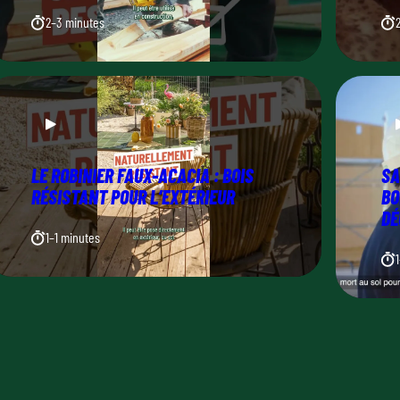
2–3 minutes
LE ROBINIER FAUX-ACACIA : BOIS
SA
RÉSISTANT POUR L’EXTÉRIEUR
BO
DÉ
1–1 minutes