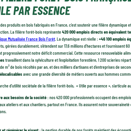
ILE PAR ESSENCE
des produits en bois fabriqués en France, c’est soutenir une filière dynamique et
ction. La filière forêt-bois représente
420 000 emplois directs en équivalent t
que Mutualisée France Bois Forêt
. La dynamique est réelle :
+46 100 emplois éq
ts, gérées durablement, s’étendent sur 17,6 millions d’hectares et fournissent 
nt progressivement notre déficit commercial. Cette ressource renouvelable alim
nes
travaillent dans la sylviculture et l’exploitation forestière, 1 200 scieries répar
 de m³ de bois récoltés par an, et des milliers d’artisans et d’entreprises de se
délocalisables
avec une grande diversité de métiers ouverts aux hommes comm
che d’utilité sociétale de la filière forêt-bois, « Utile par essence », s’articule 
e aux besoins de la société
: nos 420 000 professionnels occupent des emplois n
 aux ateliers et aux chantiers, partout en France. Ils assurent notre souveraineté
ons.
r et régénérer le vivant
: la gestion durable de nos forêts maintient des écosystè