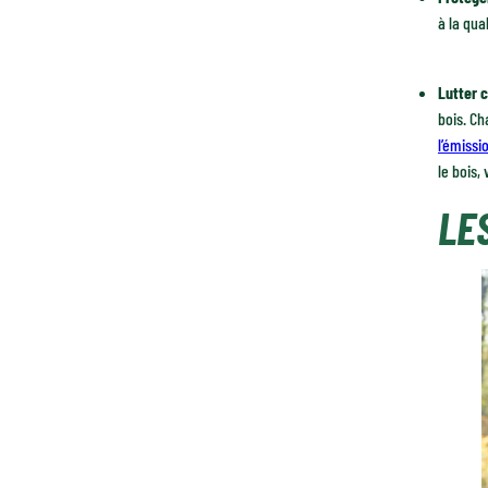
à la qua
Lutter 
bois. Ch
l’émissi
le bois,
LE