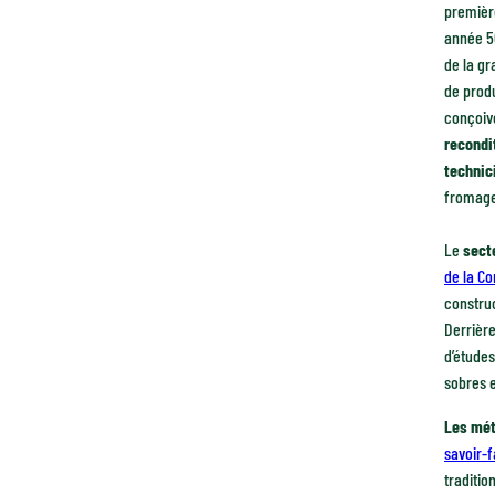
premièr
année 50
de la gr
de produ
conçoive
recondi
technic
fromages
Le
sect
de la Co
constru
Derrière
d’étude
sobres 
Les mét
savoir-f
traditio