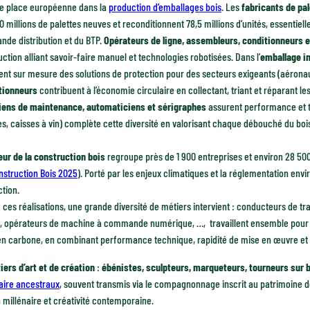
e place européenne dans la
production d’emballages bois
. Les
fabricants de pa
 millions de palettes neuves et reconditionnent 78,5 millions d’unités, essentiell
ande distribution et du BTP.
Opérateurs de ligne, assembleurs, conditionneurs e
ction alliant savoir-faire manuel et technologies robotisées. Dans l’
emballage in
nt sur mesure des solutions de protection pour des secteurs exigeants (aéronaut
tionneurs
contribuent à l’économie circulaire en collectant, triant et réparant l
iens de maintenance, automaticiens et sérigraphes
assurent performance et tr
, caisses à vin) complète cette diversité en valorisant chaque débouché du bois
eur de la construction bois
regroupe près de 1 900 entreprises et environ 28 50
nstruction Bois 2025
). Porté par les enjeux climatiques et la réglementation env
ction.
 ces réalisations, une grande diversité de métiers intervient : conducteurs de t
s, opérateurs de machine à commande numérique, …, travaillent ensemble pour c
en carbone, en combinant performance technique, rapidité de mise en œuvre et 
iers d’art et de création
:
ébénistes, sculpteurs, marqueteurs, tourneurs sur b
aire ancestraux
, souvent transmis via le compagnonnage inscrit au patrimoine de
n millénaire et créativité contemporaine.