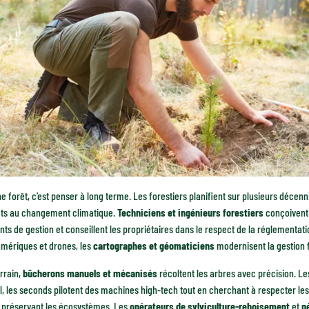
e forêt, c’est penser à long terme. Les forestiers planifient sur plusieurs décenn
êts au changement climatique.
Techniciens et ingénieurs forestiers
conçoivent 
s de gestion et conseillent les propriétaires dans le respect de la réglementati
umériques et drones, les
cartographes et géomaticiens
modernisent la gestion f
errain,
bûcherons manuels et mécanisés
récoltent les arbres avec précision. Les
l, les seconds pilotent des machines high-tech tout en cherchant à respecter les
n préservant les écosystèmes. Les
opérateurs de sylviculture-reboisement
et
p