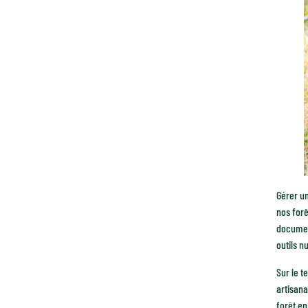
Gérer un
nos for
document
outils n
Sur le t
artisana
forêt e