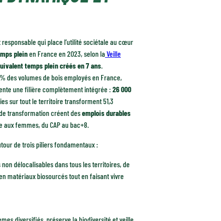
 responsable qui place l’utilité sociétale au cœur
emps plein
en France en 2023, selon la
Veille
uivalent temps plein créés en 7 ans
.
60 % des volumes de bois employés en France,
ente une filière complètement intégrée :
26 000
ties sur tout le territoire transforment
51,3
conde transformation créent des
emplois durables
e aux femmes, du CAP au bac+8.
autour de trois piliers fondamentaux :
on délocalisables dans tous les territoires, de
 en matériaux biosourcés tout en faisant vivre
mes diversifiés, préserve la biodiversité et veille