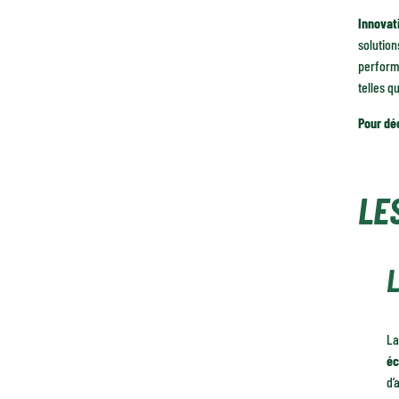
Innovat
solutio
perform
telles q
Pour déc
LE
L
La
éc
d’