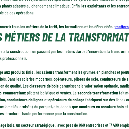
s plants adaptés au changement climatique. Enfin,
les exploitants
et les
entrepr
le de ces opérations.
ouvrir tous les métiers de la forêt, les formations et les débouchés :
metiers
S MÉTIERS DE LA TRANSFORMAT
e à la construction, en passant par les métiers d’art et l’innovation, la transform
s professionnels.
e aux produits finis :
les
scieurs
transforment les grumes en planches et poutr
ités. Dans les scieries modernes,
opérateurs, pilotes de scie, conducteurs de 
on de qualité. Les
classeurs de bois
garantissent la valorisation optimale, tand
co-commerciaux
pilotent logistique et ventes. La
seconde transformation
fait m
ion, conducteurs de lignes
et
opérateurs de collage
fabriquent sur des lignes a
x lamellés-croisés), du parquet, etc., tandis que
monteurs en ossature bois
et
des structures haute performance pour la construction.
lage bois, un secteur stratégique
: avec près de 860 entreprises et 17 400 emploi