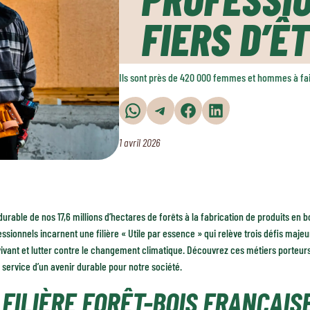
FIERS D’Ê
Ils sont près de 420 000 femmes et hommes à faire
Partager sur WhatsApp
Partager sur Telegram
Partager sur Facebook
Partager sur LinkedIn
1 avril 2026
durable de nos 17,6 millions d’hectares de forêts à la fabrication de produits en 
essionnels incarnent une filière « Utile par essence » qui relève trois défis maje
vivant et lutter contre le changement climatique. Découvrez ces métiers porteurs
 service d’un avenir durable pour notre société.
 FILIÈRE FORÊT-BOIS FRANÇAIS