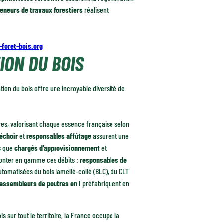
eneurs de travaux forestiers
réalisent
-foret-bois.org
ION DU BOIS
ation du bois offre une incroyable diversité de
es, valorisant chaque essence française selon
séchoir
et
responsables affûtage
assurent une
is que
chargés d’approvisionnement
et
onter en gamme ces débits :
responsables de
utomatisées du bois lamellé-collé (BLC), du CLT
assembleurs de poutres en I
préfabriquent en
s sur tout le territoire, la France occupe la