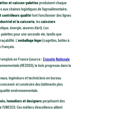
lettes et caisses-palettes
produisent chaque
es aux chaînes logistiques de l’agroalimentaire,
t contrôleurs qualité
font fonctionner des lignes
dustriel et la caisserie
, les
caissiers
ique, énergie, œuvres d’art). Les
es palettes pour une seconde vie, tandis que
açabilité. L’
emballage léger
(cagettes, boîtes à
 français.
0 emplois en France (source :
Enquête Nationale
ironnementale (RE2020), le bois progresse dans la
ravaux, ingénieurs et techniciens en bureau
oncevoir et construire des bâtiments plus
qualité environnementale.
ois, tonneliers et designers
perpétuent des
 l’UNESCO. Ces métiers d’excellence allient