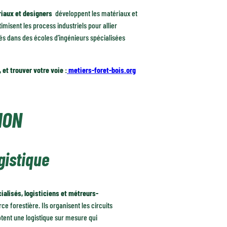
riaux et designers
développent les matériaux et
timisent les process industriels pour allier
 dans des écoles d’ingénieurs spécialisées
et trouver votre voie :
metiers-foret-bois.org
ION
gistique
alisés, logisticiens et métreurs-
e forestière. Ils organisent les circuits
otent une logistique sur mesure qui