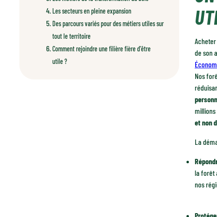
UT
Les secteurs en pleine expansion
Des parcours variés pour des métiers utiles sur
tout le territoire
Acheter 
Comment rejoindre une filière fière d'être
de son a
utile ?
Économi
Nos forê
réduisa
person
millions
et non 
La démar
Répondr
la forêt
nos régi
Protége