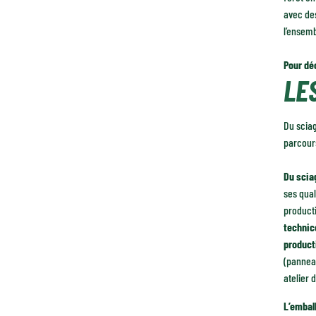
avec de
l’ensemb
Pour déc
LE
Du sciag
parcour
Du sciag
ses qual
producti
techni
product
(panneau
atelier 
L’embal