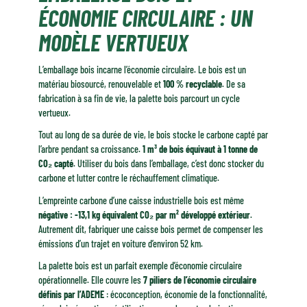
ÉCONOMIE CIRCULAIRE : UN
MODÈLE VERTUEUX
L’emballage bois incarne l’économie circulaire. Le bois est un
matériau biosourcé, renouvelable et
100 % recyclable
. De sa
fabrication à sa fin de vie, la palette bois parcourt un cycle
vertueux.
Tout au long de sa durée de vie, le bois stocke le carbone capté par
l’arbre pendant sa croissance.
1 m³ de bois équivaut à 1 tonne de
CO₂ capté
. Utiliser du bois dans l’emballage, c’est donc stocker du
carbone et lutter contre le réchauffement climatique.
L’empreinte carbone d’une caisse industrielle bois est même
négative : -13,1 kg équivalent CO₂ par m² développé extérieur
.
Autrement dit, fabriquer une caisse bois permet de compenser les
émissions d’un trajet en voiture d’environ 52 km.
La palette bois est un parfait exemple d’économie circulaire
opérationnelle. Elle couvre les
7 piliers de l’économie circulaire
définis par l’ADEME
: écoconception, économie de la fonctionnalité,