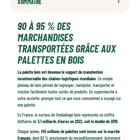
SOMMAIRE
90 à 95 % des marchandises transportées grâce aux palettes en bois
90 À 95 % DES
Un secteur français leader en Europe
Emballage bois et économie circulaire : un modèle vertueux
MARCHANDISES
TRANSPORTÉES GRÂCE AUX
PALETTES EN BOIS
La palette bois est devenue le support de manutention
incontournable des chaînes logistiques mondiales
. Ce simple
plateau de bois permet de regrouper, manipuler, transporter et
stocker facilement toutes sortes de produits. Du supermarché à
votre assiette, presque tout ce que vous consommez a voyagé sur
une palette.
En France, le secteur de l’emballage bois représente un chiffre
d’affaires de
3,1 milliards d’euros en 2022, soit le double de 2019
.
Chaque année,
145 millions de palettes sont mises sur le marché
français
, dont 63 % proviennent du reconditionnement. Autrement