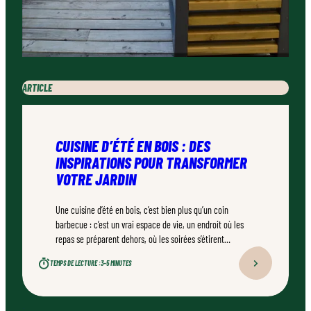
ARTICLE
CUISINE D’ÉTÉ EN BOIS : DES
INSPIRATIONS POUR TRANSFORMER
VOTRE JARDIN
Une cuisine d’été en bois, c’est bien plus qu’un coin
barbecue : c’est un vrai espace de vie, un endroit où les
repas se préparent dehors, où les soirées s’étirent
naturellement. Bien conçu, bien réalisé par un
TEMPS DE LECTURE :
3–5 MINUTES
professionnel qualifié, ce type d’aménagement peut
transformer durablement un jardin.