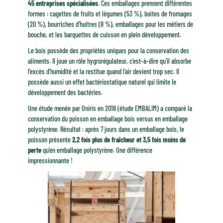
45 entreprises spécialisées
. Ces emballages prennent différentes
formes : cagettes de fruits et légumes (53 %), boîtes de fromages
(20 %), bourriches d’huîtres (8 %), emballages pour les métiers de
bouche, et les barquettes de cuisson en plein développement.
Le bois possède des propriétés uniques pour la conservation des
aliments. Il joue un rôle hygrorégulateur, c’est-à-dire qu’il absorbe
l’excès d’humidité et la restitue quand l’air devient trop sec. Il
possède aussi un effet bactériostatique naturel qui limite le
développement des bactéries.
Une étude menée par Oniris en 2018 (étude EMBALIM) a comparé la
conservation du poisson en emballage bois versus en emballage
polystyrène. Résultat : après 7 jours dans un emballage bois, le
poisson présente
2,2 fois plus de fraîcheur et 3,5 fois moins de
perte
qu’en emballage polystyrène. Une différence
impressionnante !