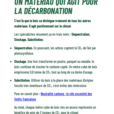
UN MATÉRIAU QUI AGIT POUR
LA DÉCARBONATION
C’est là que le bois se distingue vraiment de tous les autres
matériaux. Il agit positivement sur le climat.
Les spécialistes résument ça en trois mots :
Séquestration,
Stockage, Substitution
.
Séquestration
. En poussant, les arbres captent le CO₂ de l’air par
photosynthèse.
Stockage
. Une fois transformé en poutre, parquet ou meuble, le
bois continue de stocker le carbone capté. Un mètre cube de bois
emprisonne 0,9 tonne de CO₂ tout au long de sa durée d’usage.
Substitution
. Utiliser du bois à la place des matériaux d’origine
fossile très émetteurs de CO₂, c’est éviter des émissions.
Pour en savoir plus :
Neutralité carbone : le rôle essentiel des
forêts françaises
Au total, chaque mètre cube de bois mis en œuvre représente un
bénéfice de près de 2 tonnes de CO₂ pour le climat.