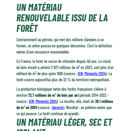
UN MATÉRIAU
Un matériau léger, sec et isolant
Un matériau qui agit pour la décarbonation
RENOUVELABLE ISSU DE LA
FORÊT
Contrairement au pétrole, qui met des millions d’années à se
former, un arbre pousse en quelques décennies. C’est la définition
même d’une ressource renouvelable.
En France, la forêt ne cesse de s’étendre depuis 40 ans. Le stock
de bois vivant a atteint 2 827 millions de m³ en 2023, soit près d’un
milliard de m³ de plus qu’en 1985 (source :
IGN, Mémento 2024
). La
forêt couvre aujourd’hui plus de 32 % du territoire métropolitain.
La production biologique nette des forêts françaises s’élève à
environ
72,7 millions de m³ de bois par an
(période 2014-2022 -
source :
IGN, Mémento 2024
). La récolte, elle, était de
38,1 millions
de m³ en 2024
(source :
Agreste
). Résultat : on prélève moins que
ce qui pousse. La forêt continue de grandir.
UN MATÉRIAU LÉGER, SEC ET