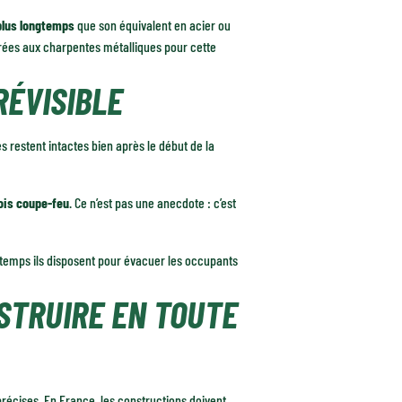
plus longtemps
que son équivalent en acier ou
ées aux charpentes métalliques pour cette
RÉVISIBLE
es restent intactes bien après le début de la
rois coupe-feu
. Ce n’est pas une anecdote : c’est
 temps ils disposent pour évacuer les occupants
STRUIRE EN TOUTE
écises. En France, les constructions doivent