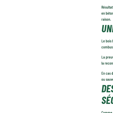
Résultat
en béton
raison.
UN
Le bois 
combust
La preuv
la recon
En cas d
ou sauve
DE
SÉ
Comme to