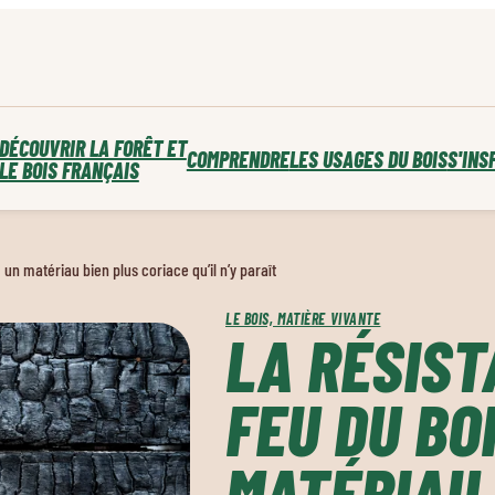
DÉCOUVRIR LA FORÊT ET
COMPRENDRE
LES USAGES DU BOIS
S'INS
LE BOIS FRANÇAIS
 un matériau bien plus coriace qu’il n’y paraît
LE BOIS, MATIÈRE VIVANTE
LA RÉSIST
FEU DU BOI
MATÉRIAU 