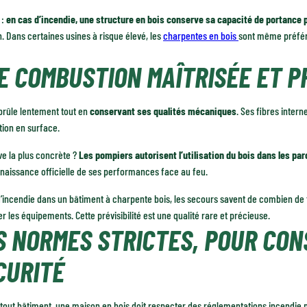
 :
en cas d’incendie, une structure en bois conserve sa capacité de portance 
. Dans certaines usines à risque élevé, les
charpentes en bois
sont même préfér
E COMBUSTION MAÎTRISÉE ET P
brûle lentement tout en
conservant ses qualités mécaniques
. Ses fibres intern
ion en surface.
e la plus concrète ?
Les pompiers autorisent l’utilisation du bois dans les pa
naissance officielle de ses performances face au feu.
’incendie dans un bâtiment à charpente bois, les secours savent de combien de
r les équipements. Cette prévisibilité est une qualité rare et précieuse.
S NORMES STRICTES, POUR CON
CURITÉ
ut bâtiment, une maison en bois doit respecter des réglementations incendie pr