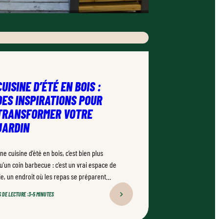
CUISINE D’ÉTÉ EN BOIS :
DES INSPIRATIONS POUR
TRANSFORMER VOTRE
JARDIN
ne cuisine d’été en bois, c’est bien plus
u’un coin barbecue : c’est un vrai espace de
ie, un endroit où les repas se préparent
ehors, où les soirées s’étirent
 DE LECTURE :
3–5 MINUTES
aturellement. Bien conçu, bien réalisé par
n professionnel qualifié, ce type