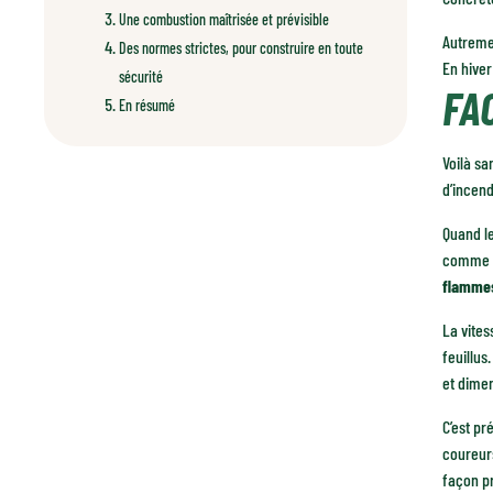
Une combustion maîtrisée et prévisible
Autremen
Des normes strictes, pour construire en toute
En hive
sécurité
FA
En résumé
Voilà sa
d’incend
Quand le
comme un
flamme
La vites
feuillu
et dime
C’est pr
coureur
façon pr