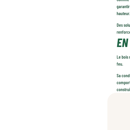
garanti
hauteur.
Des sol
renforce
EN
Le bois 
feu.
Sa condu
comporte
construi