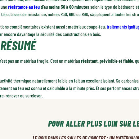
r une
résistance au feu
d’au moins 30 à 60 minutes
selon le type de bâtiment, 
 Ces classes de résistance, notées R30, R60 ou R90, s’appliquent à toutes les str
utions complémentaires existent aussi : matériaux coupe-feu,
traitements ignifu
r encore davantage la sécurité des constructions en bois.
 RÉSUMÉ
n’est pas un matériau fragile. C’est un matériau
résistant, prévisible et fiable
, q
ctivité thermique naturellement faible en fait un excellent isolant. Sa carbonisa
ment au feu est connu et calculable à la minute près. Et ses performances struc
re, rénover ou surélever.
POUR ALLER PLUS LOIN SUR L
LE BOIS DANS LES SALLES DE CONCERT : UN MATÉRIAU Q