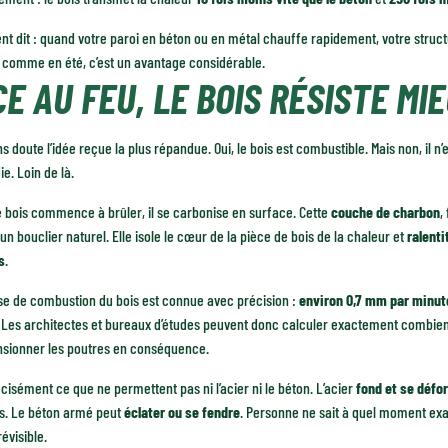
t dit : quand votre paroi en béton ou en métal chauffe rapidement, votre structu
r comme en été, c’est un avantage considérable.
CE AU FEU, LE BOIS RÉSISTE MIE
ns doute l’idée reçue la plus répandue. Oui, le bois est combustible. Mais non, il 
ie. Loin de là.
 bois commence à brûler, il se carbonise en surface. Cette
couche de charbon
,
 bouclier naturel. Elle isole le cœur de la pièce de bois de la chaleur et
ralent
s
.
se de combustion du bois est connue avec précision :
environ 0,7 mm par minut
s. Les architectes et bureaux d’études peuvent donc calculer exactement combie
nsionner les poutres en conséquence.
écisément ce que ne permettent pas ni l’acier ni le béton. L’acier
fond et se défo
s. Le béton armé peut
éclater ou se fendre
. Personne ne sait à quel moment exac
évisible.