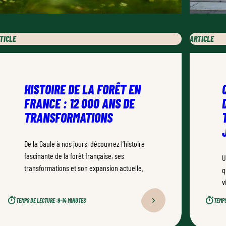
ARTICLE
TICLE
HISTOIRE DE LA FORÊT EN
FRANCE : 12 000 ANS DE
TRANSFORMATIONS
De la Gaule à nos jours, découvrez l’histoire
fascinante de la forêt française, ses
U
transformations et son expansion actuelle.
q
v
d
TEMPS DE LECTURE :
9–14 MINUTES
TEMPS
n
u