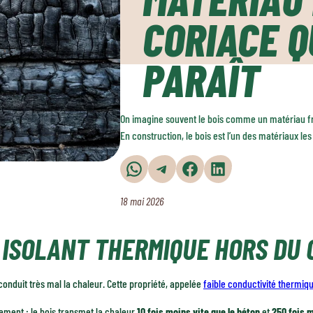
CORIACE QU
PARAÎT
On imagine souvent le bois comme un matériau frag
En construction, le bois est l’un des matériaux les
Partager sur WhatsApp
Partager sur Telegram
Partager sur Facebook
Partager sur LinkedIn
18 mai 2026
 ISOLANT THERMIQUE HORS DU
conduit très mal la chaleur. Cette propriété, appelée
faible conductivité thermiq
ment : le bois transmet la chaleur
10 fois moins vite que le béton
et
250 fois m