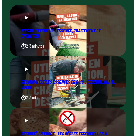
BOIS EN EXTÉRIEUR : ESSENCE, TRAITEMENT ET
ENTRETIEN
2–3 minutes
RECONNAÎTRE LES ESSENCES DE BOIS : COULEUR, GRAIN,
ODEUR
2–3 minutes
SÉCURITÉ EN FORÊT : LES RÈGLES ESSENTIELLES À