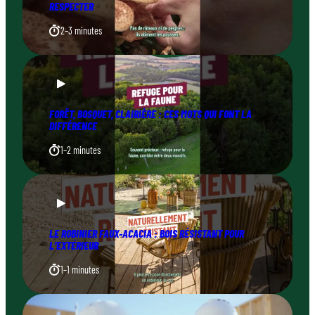
RESPECTER
2–3 minutes
FORÊT, BOSQUET, CLAIRIÈRE : CES MOTS QUI FONT LA
DIFFÉRENCE
1–2 minutes
LE ROBINIER FAUX-ACACIA : BOIS RÉSISTANT POUR
L’EXTÉRIEUR
1–1 minutes