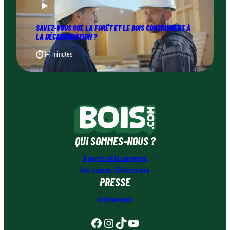
SAVEZ-VOUS QUE LA FORÊT ET LE BOIS CONTRIBUENT À
LA DÉCARBONATION ?
1–1 minutes
QUI SOMMES-NOUS ?
À propos de la campagne
Nos sources d’informations
PRESSE
Communiqués
Facebook
Instagram
TikTok
YouTube