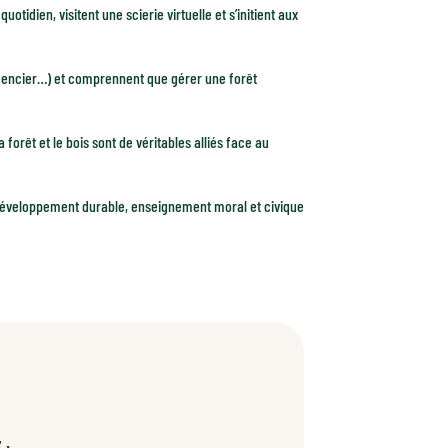
otidien, visitent une scierie virtuelle et s’initient aux
semencier…) et comprennent que gérer une forêt
orêt et le bois sont de véritables alliés face au
développement durable, enseignement moral et civique
›
3