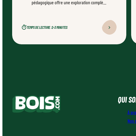
pédagogique offre une exploration complète
et rigoureuse de la filière forêt-bois en 22
fiches illustrées. La forêt n’aura plus de
secrets pour vos élèves !
TEMPS DE LECTURE :
2–3 MINUTES
QUI S
À pr
Nos 