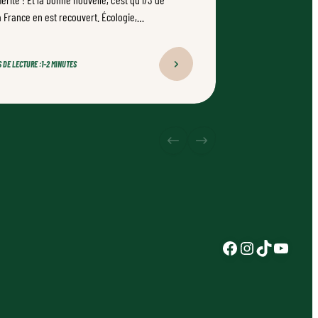
a France en est recouvert. Écologie,
roduction de bois, loisirs : nos forêts
ssurent le triple !
 DE LECTURE :
1–2 MINUTES
Facebook
Instagram
TikTok
YouTub