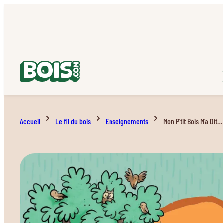
Accueil
Le fil du bois
Enseignements
Mon P’tit Bois M’a Dit