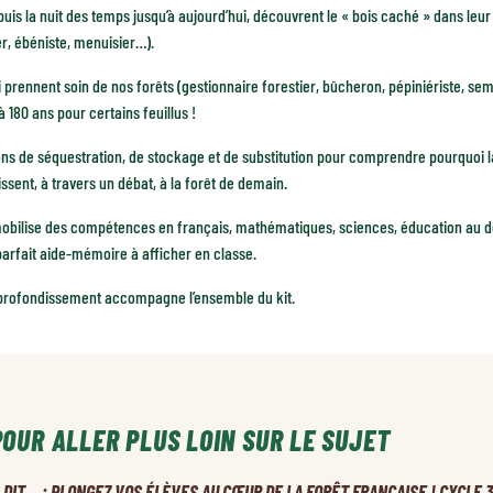
uis la nuit des temps jusqu’à aujourd’hui, découvrent le « bois caché » dans leur qu
er, ébéniste, menuisier…).
i prennent soin de nos forêts (gestionnaire forestier, bûcheron, pépiniériste, 
 180 ans pour certains feuillus !
ons de séquestration, de stockage et de substitution pour comprendre pourquoi la f
ssent, à travers un débat, à la forêt de demain.
 mobilise des compétences en français, mathématiques, sciences, éducation au 
parfait aide-mémoire à afficher en classe.
approfondissement accompagne l’ensemble du kit.
POUR ALLER PLUS LOIN SUR LE SUJET
A DIT… : PLONGEZ VOS ÉLÈVES AU CŒUR DE LA FORÊT FRANÇAISE ! CYCLE 