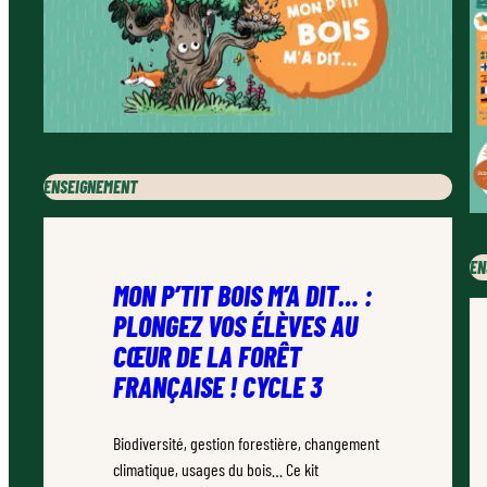
ENSEIGNEMENT
EN
MON P’TIT BOIS M’A DIT… :
PLONGEZ VOS ÉLÈVES AU
CŒUR DE LA FORÊT
FRANÇAISE ! CYCLE 3
Biodiversité, gestion forestière, changement
climatique, usages du bois… Ce kit