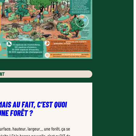
ENT
MAIS AU FAIT, C’EST QUOI
UNE FORÊT ?
urface, hauteur, largeur… une forêt, ça se
érite ! Et la bonne nouvelle, c’est qu’1/3 de