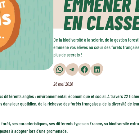
EMMENER 
EN CLASSE
De la biodiversité à la scierie, de la gestion for
emmène vos élèves au cœur des forêts françaises à
plus de secrets !
Partager sur WhatsApp
Partager sur Telegram
Partager sur Facebook
Partager sur LinkedIn
26 mai 2026
ous différents angles : environnemental, économique et social. À travers 22 fiches
ns leur quotidien, de la richesse des forêts françaises, de la diversité de leurs
forêt, ses caractéristiques, ses différents types en France, sa biodiversité ex
s gestes à adopter lors d’une promenade.