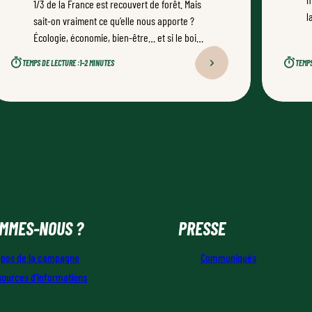
1/3 de la France est recouvert de forêt. Mais
l
sait-on vraiment ce qu’elle nous apporte ?
p
Écologie, économie, bien-être… et si le bois
a
était l’un des matériaux les plus utiles à
TEMPS DE LECTURE :
1–2 MINUTES
TEMPS
notre quotidien ? Ce poster donne toutes les
clés pour le découvrir !
OMMES-NOUS ?
PRESSE
opos de la campagne
Communiqués
sources d’informations