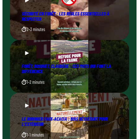
SÉCURITÉ EN FORÊT : LES RÈGLES ESSENTIELLES À
RESPECTER
2–3 minutes
FORÊT, BOSQUET, CLAIRIÈRE : CES MOTS QUI FONT LA
DIFFÉRENCE
1–2 minutes
LE ROBINIER FAUX-ACACIA : BOIS RÉSISTANT POUR
L’EXTÉRIEUR
1–1 minutes