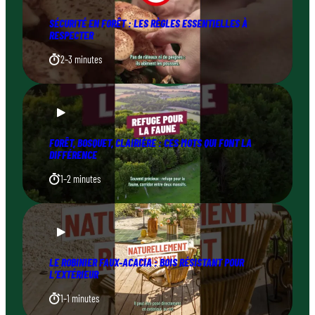
SÉCURITÉ EN FORÊT : LES RÈGLES ESSENTIELLES À
RESPECTER
2–3 minutes
FORÊT, BOSQUET, CLAIRIÈRE : CES MOTS QUI FONT LA
DIFFÉRENCE
1–2 minutes
LE ROBINIER FAUX-ACACIA : BOIS RÉSISTANT POUR
L’EXTÉRIEUR
1–1 minutes