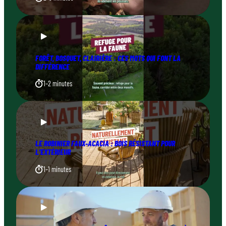
FORÊT, BOSQUET, CLAIRIÈRE : CES MOTS QUI FONT LA
DIFFÉRENCE
1–2 minutes
LE ROBINIER FAUX-ACACIA : BOIS RÉSISTANT POUR
L’EXTÉRIEUR
1–1 minutes