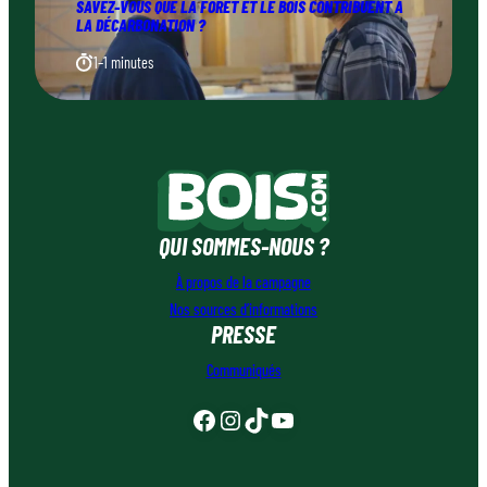
SAVEZ-VOUS QUE LA FORÊT ET LE BOIS CONTRIBUENT À
LA DÉCARBONATION ?
1–1 minutes
QUI SOMMES-NOUS ?
À propos de la campagne
Nos sources d’informations
PRESSE
Communiqués
Facebook
Instagram
TikTok
YouTube