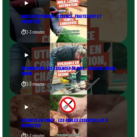
BOIS EN EXTÉRIEUR : ESSENCE, TRAITEMENT ET
ENTRETIEN
2–3 minutes
RECONNAÎTRE LES ESSENCES DE BOIS : COULEUR, GRAIN,
ODEUR
2–3 minutes
SÉCURITÉ EN FORÊT : LES RÈGLES ESSENTIELLES À
RESPECTER
2–3 minutes