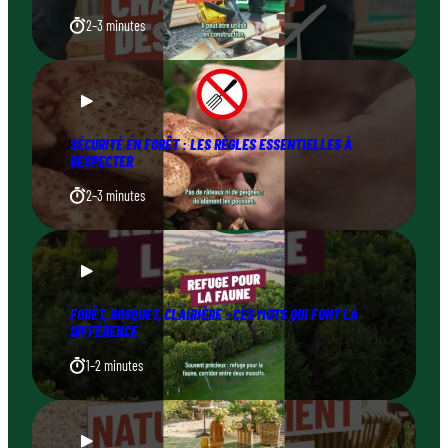
2–3 minutes
SÉCURITÉ EN FORÊT : LES RÈGLES ESSENTIELLES À
RESPECTER
2–3 minutes
FORÊT, BOSQUET, CLAIRIÈRE : CES MOTS QUI FONT LA
DIFFÉRENCE
1–2 minutes