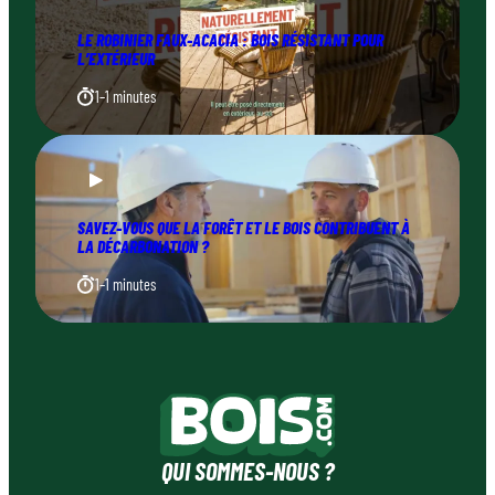
LE ROBINIER FAUX-ACACIA : BOIS RÉSISTANT POUR
L’EXTÉRIEUR
1–1 minutes
SAVEZ-VOUS QUE LA FORÊT ET LE BOIS CONTRIBUENT À
LA DÉCARBONATION ?
1–1 minutes
QUI SOMMES-NOUS ?