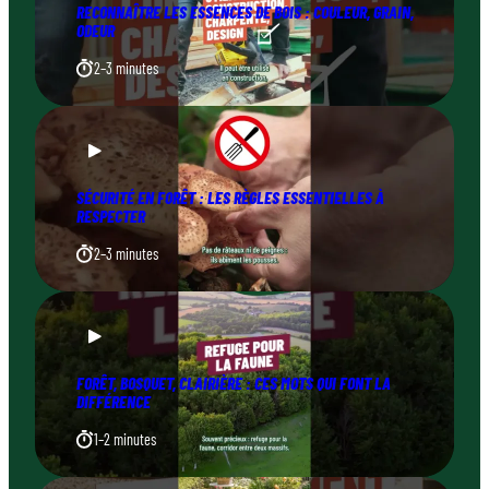
RECONNAÎTRE LES ESSENCES DE BOIS : COULEUR, GRAIN,
ODEUR
2–3 minutes
SÉCURITÉ EN FORÊT : LES RÈGLES ESSENTIELLES À
RESPECTER
2–3 minutes
FORÊT, BOSQUET, CLAIRIÈRE : CES MOTS QUI FONT LA
DIFFÉRENCE
1–2 minutes