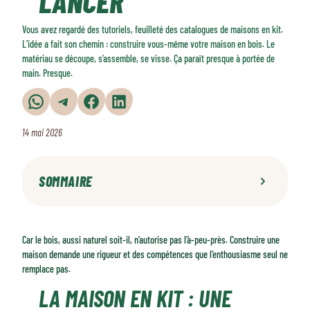
LANCER
Vous avez regardé des tutoriels, feuilleté des catalogues de maisons en kit.
L’idée a fait son chemin : construire vous-même votre maison en bois. Le
matériau se découpe, s’assemble, se visse. Ça paraît presque à portée de
main. Presque.
Partager sur WhatsApp
Partager sur Telegram
Partager sur Facebook
Partager sur LinkedIn
14 mai 2026
SOMMAIRE
La maison en kit : une promesse trop belle ?
Des risques techniques qui ne se voient pas tout de suite
Car le bois, aussi naturel soit-il, n’autorise pas l’à-peu-près. Construire une
Assurance : un vide juridique aux lourdes conséquences
maison demande une rigueur et des compétences que l’enthousiasme seul ne
Autoconstruction : ce que vous pouvez faire, et avec qui
remplace pas.
LA MAISON EN KIT : UNE