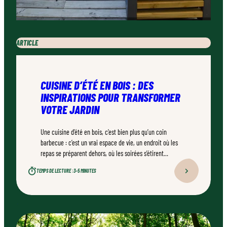
ARTICLE
CUISINE D’ÉTÉ EN BOIS : DES
INSPIRATIONS POUR TRANSFORMER
VOTRE JARDIN
Une cuisine d’été en bois, c’est bien plus qu’un coin
barbecue : c’est un vrai espace de vie, un endroit où les
repas se préparent dehors, où les soirées s’étirent
naturellement. Bien conçu, bien réalisé par un
TEMPS DE LECTURE :
3–5 MINUTES
professionnel qualifié, ce type d’aménagement peut
transformer durablement un jardin.