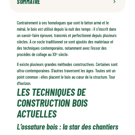
SOMMAIRE
Les techniques de construction bois actuelles
Contrairement à ses homologues que sont le béton armé et le
Les techniques ancestrales : le bois qui dure depuis des siècles
métal, le bois est utilisé depuis la nuit des temps : il s’inscrit dans
Pourquoi la construction bois est en plein essor
un savoir-faire éprouvé, transmis et perfectionné depuis plusieurs
siècles. À ce socle traditionnel se sont ajoutés des matériaux et
des techniques contemporains, notamment avec l’essor des
procédés de collage au XXᵉ siècle.
Il existe plusieurs grandes méthodes constructives. Certaines sont
ultra-contemporaines. D’autres traversent les âges. Toutes ont un
point commun : elles placent le bois au cœur de la structure. Tour
d’horizon.
LES TECHNIQUES DE
CONSTRUCTION BOIS
ACTUELLES
L’ossature bois : la star des chantiers