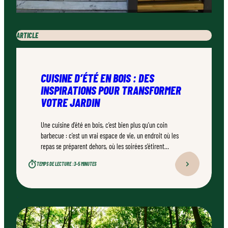
ARTICLE
CUISINE D’ÉTÉ EN BOIS : DES
INSPIRATIONS POUR TRANSFORMER
VOTRE JARDIN
Une cuisine d’été en bois, c’est bien plus qu’un coin
barbecue : c’est un vrai espace de vie, un endroit où les
repas se préparent dehors, où les soirées s’étirent
naturellement. Bien conçu, bien réalisé par un
TEMPS DE LECTURE :
3–5 MINUTES
professionnel qualifié, ce type d’aménagement peut
transformer durablement un jardin.