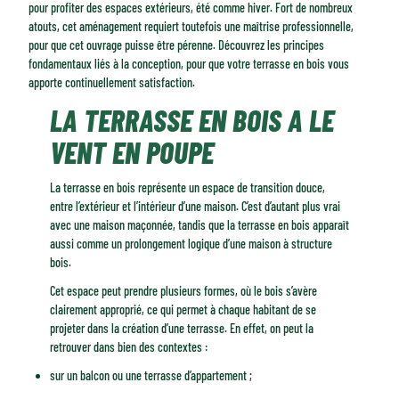
Terrasse en bois : bien connaître le matériau
pour profiter des espaces extérieurs, été comme hiver. Fort de nombreux
atouts, cet aménagement requiert toutefois une maîtrise professionnelle,
pour que cet ouvrage puisse être pérenne. Découvrez les principes
fondamentaux liés à la conception, pour que votre terrasse en bois vous
apporte continuellement satisfaction.
LA TERRASSE EN BOIS A LE
VENT EN POUPE
La terrasse en bois représente un espace de transition douce,
entre l’extérieur et l’intérieur d’une maison. C’est d’autant plus vrai
avec une maison maçonnée, tandis que la terrasse en bois apparaît
aussi comme un prolongement logique d’une maison à structure
bois.
Cet espace peut prendre plusieurs formes, où le bois s’avère
clairement approprié, ce qui permet à chaque habitant de se
projeter dans la création d’une terrasse. En effet, on peut la
retrouver dans bien des contextes :
sur un balcon ou une terrasse d’appartement ;