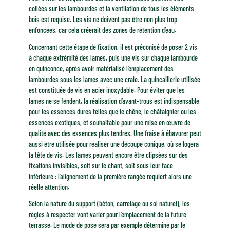
collées sur les lambourdes et la ventilation de tous les éléments
bois est requise. Les vis ne doivent pas être non plus trop
enfoncées, car cela créerait des zones de rétention d’eau.
Concernant cette étape de fixation, il est préconisé de poser 2 vis
à chaque extrémité des lames, puis une vis sur chaque lambourde
en quinconce, après avoir matérialisé l’emplacement des
lambourdes sous les lames avec une craie. La quincaillerie utilisée
est constituée de vis en acier inoxydable. Pour éviter que les
lames ne se fendent, la réalisation d’avant-trous est indispensable
pour les essences dures telles que le chêne, le châtaignier ou les
essences exotiques, et souhaitable pour une mise en œuvre de
qualité avec des essences plus tendres. Une fraise à ébavurer peut
aussi être utilisée pour réaliser une découpe conique, où se logera
la tête de vis. Les lames peuvent encore être clipsées sur des
fixations invisibles, soit sur le chant, soit sous leur face
inférieure : l’alignement de la première rangée requiert alors une
réelle attention.
Selon la nature du support (béton, carrelage ou sol naturel), les
règles à respecter vont varier pour l’emplacement de la future
terrasse. Le mode de pose sera par exemple déterminé par le