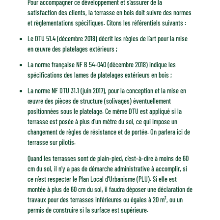
Pour accompagner ce développement et s’assurer de la
satisfaction des clients, la terrasse en bois doit suivre des normes
et règlementations spécifiques. Citons les référentiels suivants :
Le DTU 51.4 (décembre 2018) décrit les règles de l’art pour la mise
en œuvre des platelages extérieurs ;
La norme française NF B 54-040 (décembre 2018) indique les
spécifications des lames de platelages extérieurs en bois ;
La norme NF DTU 31.1 (juin 2017), pour la conception et la mise en
œuvre des pièces de structure (solivages) éventuellement
positionnées sous le platelage. Ce même DTU est appliqué si la
terrasse est posée à plus d’un mètre du sol, ce qui impose un
changement de règles de résistance et de portée. On parlera ici de
terrasse sur pilotis.
Quand les terrasses sont de plain-pied, c’est-à-dire à moins de 60
cm du sol, il n’y a pas de démarche administrative à accomplir, si
ce n’est respecter le Plan Local d’Urbanisme (PLU). Si elle est
montée à plus de 60 cm du sol, il faudra déposer une déclaration de
travaux pour des terrasses inférieures ou égales à 20 m², ou un
permis de construire si la surface est supérieure.