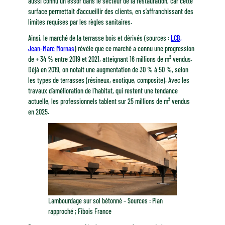
aussi connu un essor dans le secteur de la restauration, car cette
surface permettait d’accueillir des clients, en s’affranchissant des
limites requises par les règles sanitaires.
Ainsi, le marché de la terrasse bois et dérivés (sources :
LCB,
Jean-Marc Mornas
) révèle que ce marché a connu une progression
de + 34 % entre 2019 et 2021, atteignant 16 millions de m² vendus.
Déjà en 2019, on notait une augmentation de 30 % à 50 %, selon
les types de terrasses (résineux, exotique, composite). Avec les
travaux d’amélioration de l’habitat, qui restent une tendance
actuelle, les professionnels tablent sur 25 millions de m² vendus
en 2025.
Lambourdage sur sol bétonné – Sources : Plan
rapproché ; Fibois France