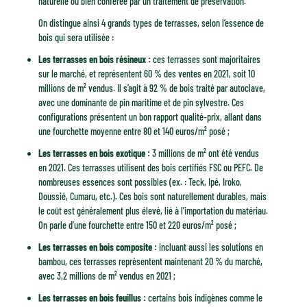
naturelle ou bien conférée par un traitement de préservation.
On distingue ainsi 4 grands types de terrasses, selon l’essence de
bois qui sera utilisée :
Les terrasses en bois résineux :
ces terrasses sont majoritaires
sur le marché, et représentent 60 % des ventes en 2021, soit 10
millions de m² vendus. Il s’agit à 92 % de bois traité par autoclave,
avec une dominante de pin maritime et de pin sylvestre. Ces
configurations présentent un bon rapport qualité-prix, allant dans
une fourchette moyenne entre 80 et 140 euros/m² posé ;
Les terrasses en bois exotique :
3 millions de m² ont été vendus
en 2021. Ces terrasses utilisent des bois certifiés FSC ou PEFC. De
nombreuses essences sont possibles (ex. : Teck, Ipé, Iroko,
Doussié, Cumaru, etc.). Ces bois sont naturellement durables, mais
le coût est généralement plus élevé, lié à l’importation du matériau.
On parle d’une fourchette entre 150 et 220 euros/m² posé ;
Les terrasses en bois composite :
incluant aussi les solutions en
bambou, ces terrasses représentent maintenant 20 % du marché,
avec 3,2 millions de m² vendus en 2021 ;
Les terrasses en bois feuillus :
certains bois indigènes comme le