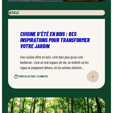
ARTICLE
CUISINE D’ÉTÉ EN BOIS : DES
INSPIRATIONS POUR TRANSFORMER
VOTRE JARDIN
Une cuisine d’été en bois, c’est bien plus qu’un coin
barbecue : c’est un vrai espace de vie, un endroit où les
repas se préparent dehors, où les soirées s’étirent
naturellement. Bien conçu, bien réalisé par un
TEMPS DE LECTURE :
3–5 MINUTES
professionnel qualifié, ce type d’aménagement peut
transformer durablement un jardin.