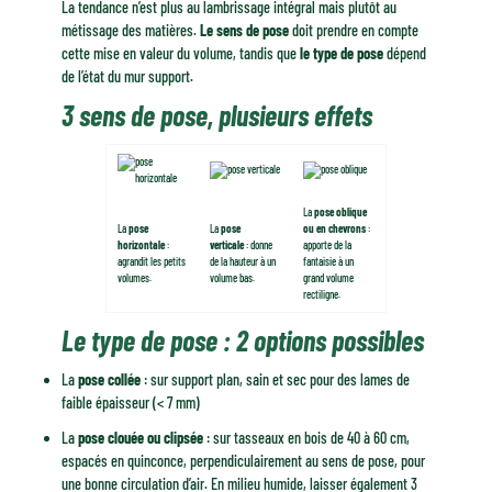
La tendance n’est plus au lambrissage intégral mais plutôt au
métissage des matières.
Le sens de pose
doit prendre en compte
cette mise en valeur du volume, tandis que
le type de pose
dépend
de l’état du mur support.
3 sens de pose, plusieurs effets
La
pose oblique
La
pose
La
pose
ou en chevrons
:
horizontale
:
verticale
: donne
apporte de la
agrandit les petits
de la hauteur à un
fantaisie à un
volumes.
volume bas.
grand volume
rectiligne.
Le type de pose : 2 options possibles
La
pose collée
: sur support plan, sain et sec pour des lames de
faible épaisseur (< 7 mm)
La
pose clouée ou clipsée
: sur tasseaux en bois de 40 à 60 cm,
espacés en quinconce, perpendiculairement au sens de pose, pour
une bonne circulation d’air. En milieu humide, laisser également 3