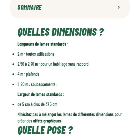
SOMMAIRE
Quelles dimensions ?
QUELLES DIMENSIONS ?
Quelle pose ?
Quelle finition ?
Longueurs de lames standards :
2 m : toutes utilisations.
2,50 à 2,70 m : pour un habillage sans raccord.
4 m : plafonds.
1, 20 m : soubassements.
Largeur de lames standards :
de 5 cm à plus de 37,5 cm
N’hésitez pas à mélanger les lames de différentes dimensions pour
créer des
effets graphiques
.
QUELLE POSE ?