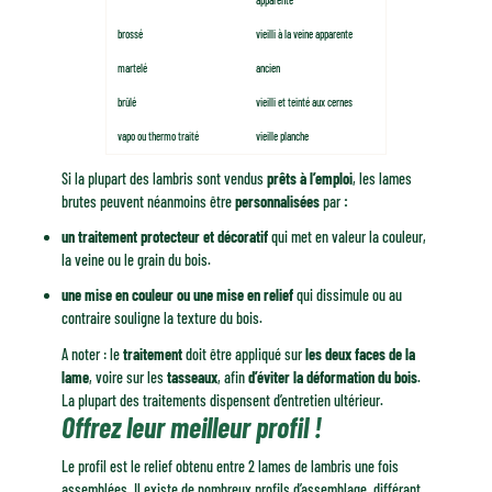
brossé
vieilli à la veine apparente
martelé
ancien
brûlé
vieilli et teinté aux cernes
vapo ou thermo traité
vieille planche
Si la plupart des lambris sont vendus
prêts à l’emploi
, les lames
brutes peuvent néanmoins être
personnalisées
par
:
un traitement protecteur et décoratif
qui met en valeur la couleur,
la veine ou le grain du bois.
une mise en couleur ou une mise en relief
qui dissimule ou au
contraire souligne la texture du bois.
A noter : le
traitement
doit être appliqué sur
les deux faces de la
lame
, voire sur les
tasseaux
, afin
d’éviter la déformation du bois
.
La plupart des traitements dispensent d’entretien ultérieur.
Offrez leur meilleur profil !
Le profil est le relief obtenu entre 2 lames de lambris une fois
assemblées. Il existe de nombreux profils d’assemblage, différant