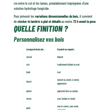
cm entre le sol et les lames, préalablement imprégnées d’une
solution hydrofuge fongicide.
Pour prévenir les
variations dimensionnelles du bois,
il convient
de
stocker le lambris à plat et déballé
au moins
72 h avant la pose
.
QUELLE FINITION ?
Personnalisez vos bois
Lorsque le bois est…
il prend un aspect…
cérusé
blanchi
ciré
traditionnel brillant ou mat
huilé
mat
naturel ou coloré, à veines
lasuré
apparentes
patiné
pigmenté bois ou couleur
vernis
mat, brillant et teinté
mat et coloré, sans veine
peint
apparente