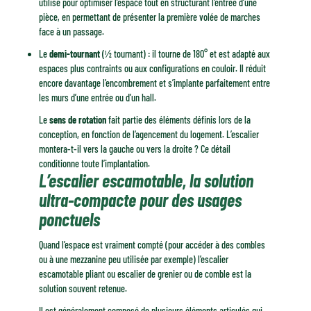
utilisé pour optimiser l’espace tout en structurant l’entrée d’une
pièce, en permettant de présenter la première volée de marches
face à un passage.
Le
demi-tournant
(½ tournant) : il tourne de 180° et est adapté aux
espaces plus contraints ou aux configurations en couloir. Il réduit
encore davantage l’encombrement et s’implante parfaitement entre
les murs d’une entrée ou d’un hall.
Le
sens de rotation
fait partie des éléments définis lors de la
conception, en fonction de l’agencement du logement. L’escalier
montera-t-il vers la gauche ou vers la droite ? Ce détail
conditionne toute l’implantation.
L’escalier escamotable, la solution
ultra-compacte pour des usages
ponctuels
Quand l’espace est vraiment compté (pour accéder à des combles
ou à une mezzanine peu utilisée par exemple) l’escalier
escamotable pliant ou escalier de grenier ou de comble est la
solution souvent retenue.
Il est généralement composé de plusieurs éléments articulés qui