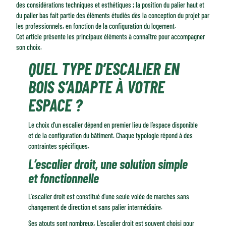
Quelle essence de bois pour votre escalier ?
des considérations techniques et esthétiques ; la position du palier haut et
Standard ou sur mesure : comment faire le bon choix ?
du palier bas fait partie des éléments étudiés dès la conception du projet par
les professionnels, en fonction de la configuration du logement.
Le vocabulaire de l'escalier bois expliqué simplement
Cet article présente les principaux éléments à connaître pour accompagner
son choix.
QUEL TYPE D’ESCALIER EN
BOIS S’ADAPTE À VOTRE
ESPACE ?
Le choix d’un escalier dépend en premier lieu de l’espace disponible
et de la configuration du bâtiment. Chaque typologie répond à des
contraintes spécifiques.
L’escalier droit, une solution simple
et fonctionnelle
L’escalier droit est constitué d’une seule volée de marches sans
changement de direction et sans palier intermédiaire.
Ses atouts sont nombreux. L’escalier droit est souvent choisi pour