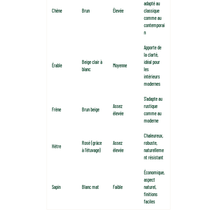
adapté au
Chêne
Brun
Élevée
classique
comme au
contemporai
n
Apporte de
la clarté,
Beige clair à
idéal pour
Érable
Moyenne
blanc
les
intérieurs
modernes
S’adapte au
Assez
rustique
Frêne
Brun beige
élevée
comme au
moderne
Chaleureux,
Rosé (grâce
Assez
robuste,
Hêtre
à l’étuvage)
élevée
naturelleme
nt résistant
Économique,
aspect
Sapin
Blanc mat
Faible
naturel,
finitions
faciles