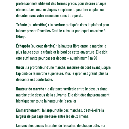
professionnels utilisent des termes précis pour décrire chaque
élément. Les voici expliqués simplement, pour lire un plan ou
discuter avec votre menuisier sans être perdu.
Trémie
(ou
chevêtre
) : l’ouverture pratiquée dans le plafond pour
laisser passer l’escalier. C’est le « trou » par lequel on arrive à
l’étage.
Échappée
(ou
coup de tête
) : la hauteur libre entre la marche la
plus haute sous la trémie et le bord de cette ouverture. Elle doit
être suffisante pour passer debout — au minimum 1 m 90.
Giron
: la profondeur d’une marche, mesurée du bord avant jusqu’à
l’aplomb de la marche supérieure. Plus le giron est grand, plus la
descente est confortable.
Hauteur de marche
: la distance verticale entre le dessus d’une
marche et le dessus de la suivante. Elle doit être rigoureusement
identique sur toute la hauteur de l’escalier.
Emmarchement
: la largeur utile des marches, c’est-à-dire la
largeur de passage mesurée entre les deux limons.
Limons
: les pièces latérales de l’escalier, de chaque côté, sur